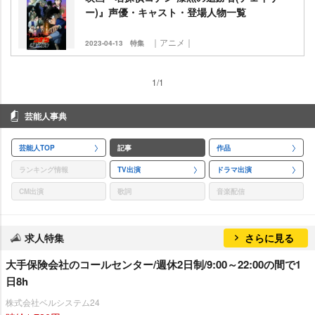
ー)』声優・キャスト・登場人物一覧
｜アニメ｜
2023-04-13
特集
1/1
芸能人事典
芸能人TOP
記事
作品
ランキング情報
TV出演
ドラマ出演
CM出演
歌詞
音楽配信
求人特集
さらに見る
大手保険会社のコールセンター/週休2日制/9:00～22:00の間で1
日8h
株式会社ベルシステム24