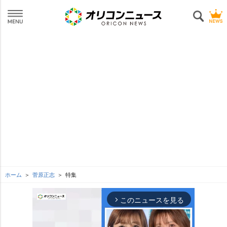
ホーム
菅原正志
特集
このニュースを見る
arrow_forward_ios