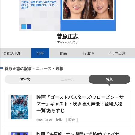
菅原正志
すがわらただし
M
芸能人TOP
記事
作品
TV出演
ドラマ出演
u
t
e
菅原正志の記事・ニュース・速報
すべて
ニュース
特集
映画『ゴーストバスターズ/フローズン・サ
マー』キャスト・吹き替え声優・登場人物
一覧/あらすじ
｜映画｜
2024-03-29
特集
映画『名探偵コナン 漆黒の追跡者(チェイサ