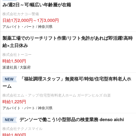
み/週2日～可/幅広い年齢層が在籍
株式会社カナコ―警備
日給1万2,000円～1万3,000円
アルバイト・パート / 神奈川県
製薬工場でのリーチリフト作業/リフト免許があれば即活躍!高時
給×土日休み
株式会社トーコー
時給1,500円
派遣社員 / 大阪府
「福祉調理スタッフ」無資格可/時短/住宅型有料老人ホ
NEW
ーム
株式会社エム・アップ/住宅型有料老人ホーム ガーデンヒルズ 白楽
時給1,225円
アルバイト・パート / 神奈川県
デンソーで働こう!小型部品の検査業務 denso aichi
NEW
株式会社テクノスマイル
時給1,800円