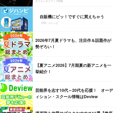
オリコンタイアップ特集
自販機にピッ！ですぐに買えちゃう
（PR）ジハンピ
2026年7月夏ドラマも、注目作＆話題作が
勢ぞろい！
【夏アニメ2026】7月期夏の新アニメを一
挙紹介！
芸能界を志す10代～20代を応援！ オーデ
ィション・スクール情報はDeview