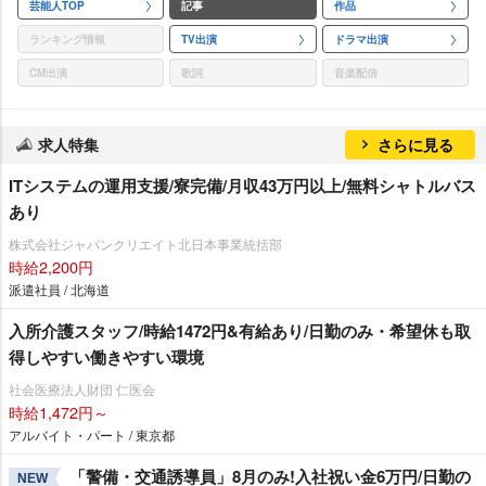
芸能人TOP
記事
作品
ランキング情報
TV出演
ドラマ出演
CM出演
歌詞
音楽配信
求人特集
さらに見る
ITシステムの運用支援/寮完備/月収43万円以上/無料シャトルバス
あり
株式会社ジャパンクリエイト北日本事業統括部
時給2,200円
派遣社員 / 北海道
入所介護スタッフ/時給1472円&有給あり/日勤のみ・希望休も取
得しやすい働きやすい環境
社会医療法人財団 仁医会
時給1,472円～
アルバイト・パート / 東京都
「警備・交通誘導員」8月のみ!入社祝い金6万円/日勤の
NEW