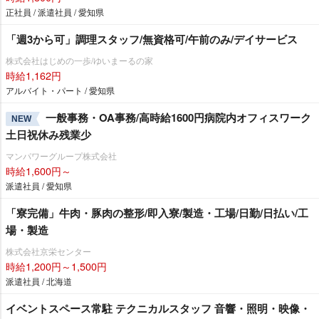
正社員 / 派遣社員 / 愛知県
「週3から可」調理スタッフ/無資格可/午前のみ/デイサービス
株式会社はじめの一歩/ゆいまーるの家
時給1,162円
アルバイト・パート / 愛知県
一般事務・OA事務/高時給1600円病院内オフィスワーク
NEW
土日祝休み残業少
マンパワーグループ株式会社
時給1,600円～
派遣社員 / 愛知県
「寮完備」牛肉・豚肉の整形/即入寮/製造・工場/日勤/日払い/工
場・製造
株式会社京栄センター
時給1,200円～1,500円
派遣社員 / 北海道
イベントスペース常駐 テクニカルスタッフ 音響・照明・映像・