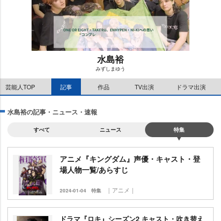
水島裕
みずしまゆう
M
芸能人TOP
記事
作品
TV出演
ドラマ出演
u
t
e
水島裕の記事・ニュース・速報
すべて
ニュース
特集
アニメ『キングダム』声優・キャスト・登
場人物一覧/あらすじ
｜アニメ｜
2024-01-04
特集
ドラマ『ロキ』シーズン2 キャスト・吹き替え