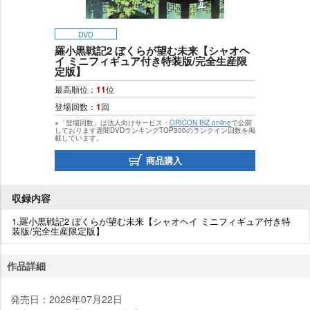
DVD
羅小黒戦記2 ぼくらが望む未来【シャオヘ
イ ミニフィギュア付き特装版/完全生産限
定版】
最高順位：
11
位
登場回数：
1
回
※「登場回数」は法人向けサービス・
ORICON BiZ online
で公開
しております週間DVDランキングTOP300のランクイン回数を掲
載しています。
商品購入
収録内容
1.羅小黒戦記2 ぼくらが望む未来【シャオヘイ ミニフィギュア付き特
装版/完全生産限定版】
作品詳細
発売日：2026年07月22日