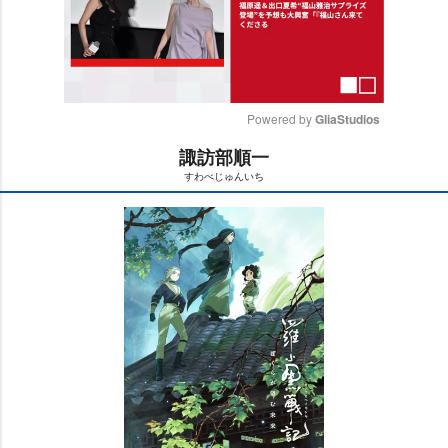
Powered by 
GliaStudios
諏訪部順一
M
すわべじゅんいち
u
t
e