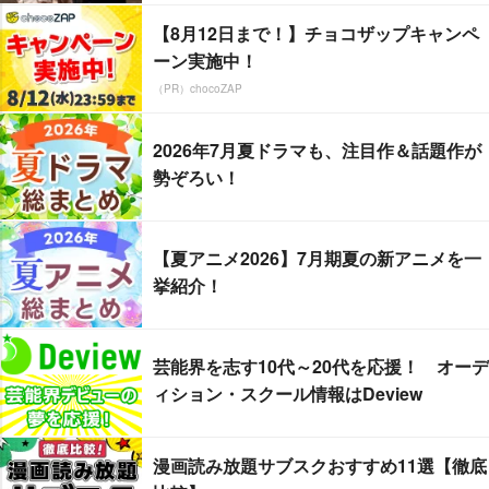
【8月12日まで！】チョコザップキャンペ
ーン実施中！
（PR）chocoZAP
2026年7月夏ドラマも、注目作＆話題作が
勢ぞろい！
【夏アニメ2026】7月期夏の新アニメを一
挙紹介！
芸能界を志す10代～20代を応援！ オーデ
ィション・スクール情報はDeview
漫画読み放題サブスクおすすめ11選【徹底