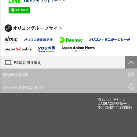
LINEアカウントメディア
PC版に切り替え
禁無断複写転載
クッキーの使用について
© oricon ME inc.
JASRAC許諾番号：
9009642140Y38026