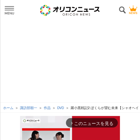
ホーム
諏訪部順一
作品
DVD
羅小黒戦記2 ぼくらが望む未来【シャオヘイ
このニュースを見る
arrow_forward_ios