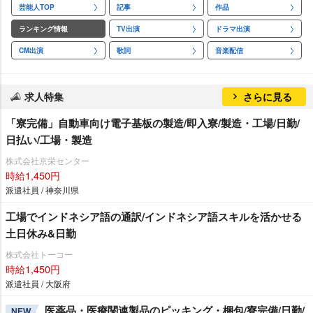
芸能人TOP
記事
作品
ランキング情報
TV出演
ドラマ出演
CM出演
歌詞
音楽配信
求人特集
さらに見る
「寮完備」自動車向け電子基板の製造/即入寮/製造・工場/日勤/
日払い/工場・製造
株式会社京栄センター
時給1,450円
派遣社員 / 神奈川県
工場でインドネシア語の通訳/インドネシア語スキルを活かせる
土日休み&日勤
株式会社トーコー
時給1,450円
派遣社員 / 大阪府
医薬品・医療関連製品のピッキング・梱包/寮完備/日勤/
NEW