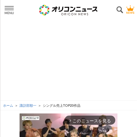
ホーム
諏訪部順一
シングル売上TOP20作品
このニュースを見る
arrow_forward_ios