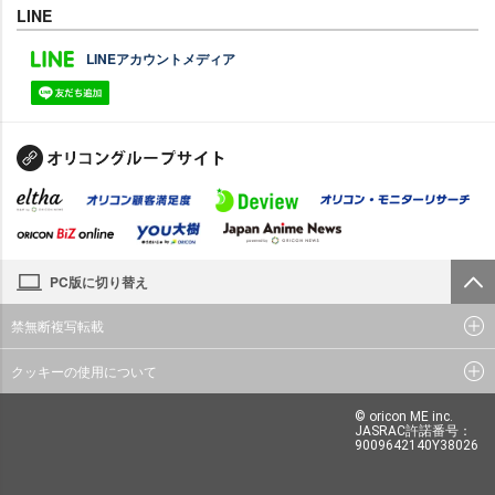
LINE
LINEアカウントメディア
PC版に切り替え
禁無断複写転載
クッキーの使用について
© oricon ME inc.
JASRAC許諾番号：
9009642140Y38026