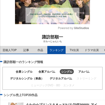
Powered by 
GliaStudios
諏訪部順一
M
すわべじゅんいち
u
t
芸能人TOP
記事
作品
ランキング
TV出演
ドラマ出演
e
諏訪部順一のランキング情報
合算シングル
合算アルバム
シングル
アルバム
デジタルシングル（単曲）
デジタルアルバム
ストリーミング
ミュージックDVD・BD
エンタメ
シングル売上TOP20作品
うたの☆プリンスさまっ♪マジLOVE2000% アイ