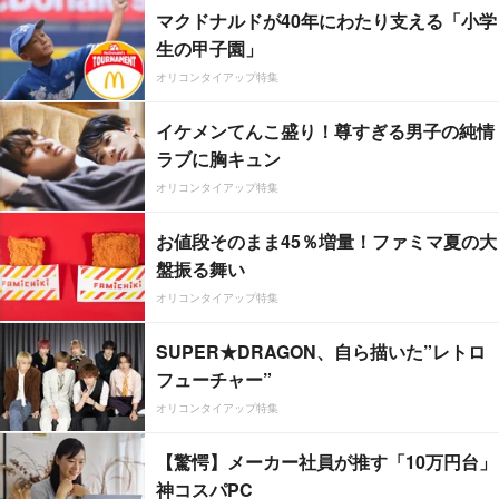
マクドナルドが40年にわたり支える「小学
生の甲子園」
オリコンタイアップ特集
イケメンてんこ盛り！尊すぎる男子の純情
ラブに胸キュン
オリコンタイアップ特集
お値段そのまま45％増量！ファミマ夏の大
盤振る舞い
オリコンタイアップ特集
SUPER★DRAGON、自ら描いた”レトロ
フューチャー”
オリコンタイアップ特集
【驚愕】メーカー社員が推す「10万円台」
神コスパPC