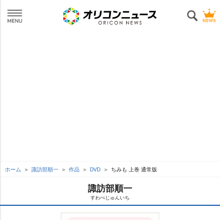
ホーム
諏訪部順一
作品
DVD
ちみも 上巻 通常版
諏訪部順一
すわべじゅんいち