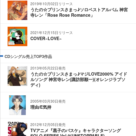
2019年10月02日リリース
うたの☆プリンスさまっ♪ソロベストアルバム 神宮
寺レン「Rose Rose Romance」
2021年12月15日リリース
COVER~LOVE~
CDシングル売上TOP3作品
2013年05月22日発売
うたの☆プリンスさまっ♪マジLOVE2000% アイド
ルソング 神宮寺レン(諏訪部順一)(オレンジラプソ
ディ)
2005年03月30日発売
理由/E気持
2012年12月05日発売
TVアニメ『黒子のバスケ』キャラクターソング
SOLO SERIES Vol.9(UNSTOPPABLE)