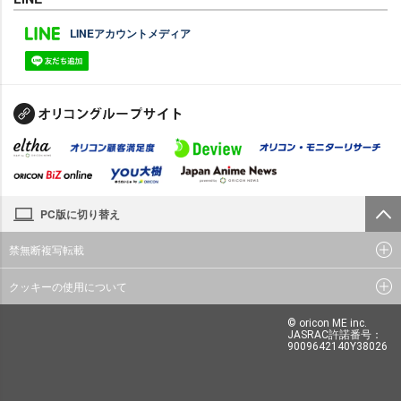
LINEアカウントメディア
PC版に切り替え
禁無断複写転載
クッキーの使用について
© oricon ME inc.
JASRAC許諾番号：
9009642140Y38026