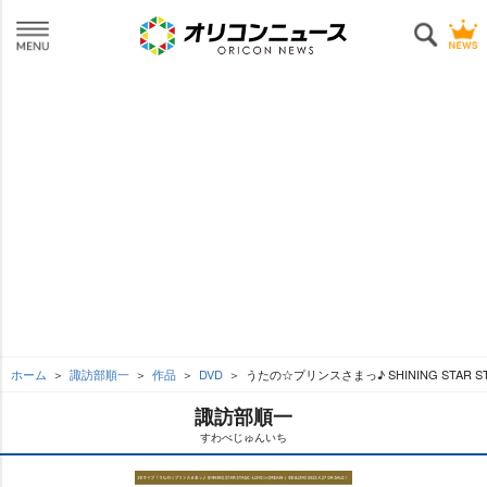
ホーム
諏訪部順一
作品
DVD
うたの☆プリンスさまっ♪ SHINING STAR STAGE
諏訪部順一
すわべじゅんいち