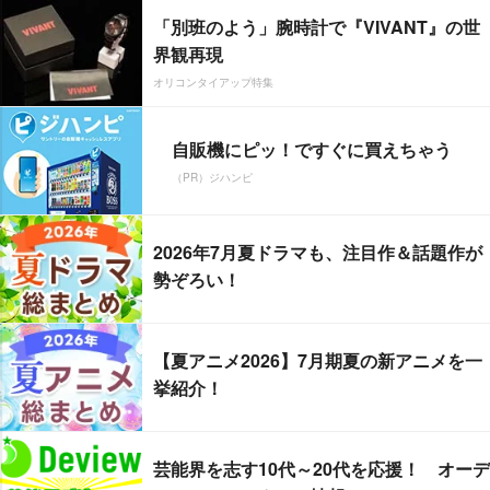
「別班のよう」腕時計で『VIVANT』の世
界観再現
オリコンタイアップ特集
自販機にピッ！ですぐに買えちゃう
（PR）ジハンピ
2026年7月夏ドラマも、注目作＆話題作が
勢ぞろい！
【夏アニメ2026】7月期夏の新アニメを一
挙紹介！
芸能界を志す10代～20代を応援！ オーデ