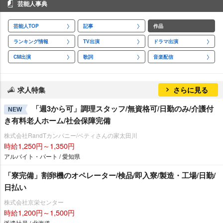
芸能人事典
芸能人TOP
記事
作品
ランキング情報
TV出演
ドラマ出演
CM出演
歌詞
音楽配信
求人特集
さらに見る
「週3から可」調理スタッフ/無資格可/日勤のみ/介護付
NEW
き有料老人ホーム/社会保障完備
株式会社RandTカンパニー/ベティさんの家太田川
時給1,250円～1,350円
アルバイト・パート / 愛知県
「寮完備」割卵機のオペレーター/検品/即入寮/製造・工場/日勤/
日払い
株式会社京栄センター
時給1,200円～1,500円
派遣社員 / 北海道