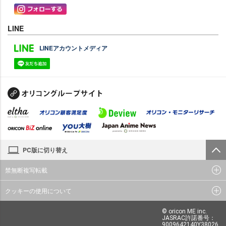
LINE
LINEアカウントメディア
PC版に切り替え
禁無断複写転載
クッキーの使用について
© oricon ME inc.
JASRAC許諾番号：
9009642140Y38026