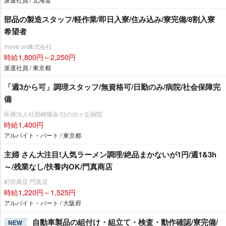
部品の製造スタッフ/軽作業/即日入寮/住み込み/寮完備/8割入寮
希望者
move on株式会社
時給1,800円～2,250円
派遣社員 / 東京都
「週3から可」調理スタッフ/無資格可/日勤のみ/病院/社会保障完
備
医療法人社団崎陽会/日の出ヶ丘病院
時給1,400円
アルバイト・パート / 東京都
主婦 さん大注目!人気ラーメン調理/絶品まかないが1円/週1&3h
～/残業なし/扶養内OK/門真商店
町田商店 門真店
時給1,220円～1,525円
アルバイト・パート / 大阪府
自動車製品の組付け・組立て・検査・動作確認/寮完備/
NEW