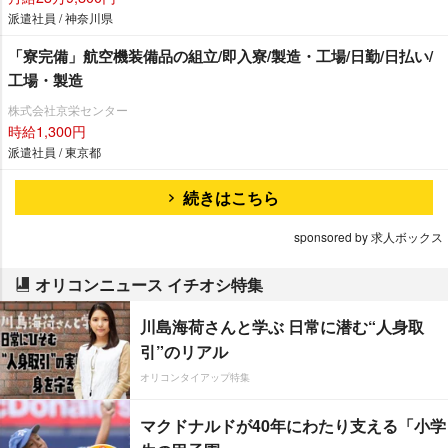
派遣社員 / 神奈川県
「寮完備」航空機装備品の組立/即入寮/製造・工場/日勤/日払い/
工場・製造
株式会社京栄センター
時給1,300円
派遣社員 / 東京都
続きはこちら
sponsored by 求人ボックス
オリコンニュース イチオシ特集
川島海荷さんと学ぶ 日常に潜む“人身取
引”のリアル
オリコンタイアップ特集
マクドナルドが40年にわたり支える「小学