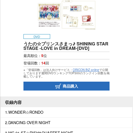
DVD
うたの☆プリンスさまっ♪ SHINING STAR
STAGE -LOVE in DREAM-[DVD]
最高順位：
5
位
登場回数：
14
回
※「登場回数」は法人向けサービス・
ORICON BiZ online
で公開
しております週間DVDランキングTOP300のランクイン回数を掲
載しています。
商品購入
収録内容
1.WONDER☆RONDO
2.DANCING OVER NIGHT
3.MC-01 ST☆RISH&QUARTET NIGHT