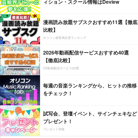
ィション・スクール情報はDeview
漫画読み放題サブスクおすすめ11選【徹底
比較】
オリコン顧客満足度ランキング
2026年動画配信サービスおすすめ40選
【徹底比較】
CS動画配信サービス20選
毎週の音楽ランキングから、ヒットの推移
をチェック！
試写会、登壇イベント、サインチェキなど
プレゼント！
プレゼント特集