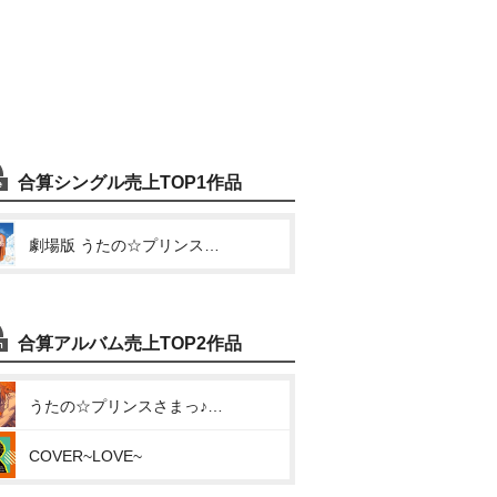
合算シングル売上TOP1作品
劇場版 うたの☆プリンスさまっ♪ マジLOVEスターリッシュツアーズ アイドルソング 神宮寺レン (Ready to be a Lady)
合算アルバム売上TOP2作品
うたの☆プリンスさまっ♪ソロベストアルバム 神宮寺レン「Rose Rose Romance」
COVER~LOVE~