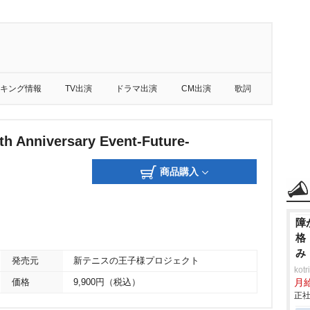
キング情報
TV出演
ドラマ出演
CM出演
歌詞
 Anniversary Event-Future-
商品購入
障
格
み
発売元
新テニスの王子様プロジェクト
ko
価格
9,900円（税込）
月
正社