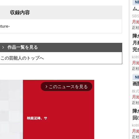
N
ム
収録内容
SB
月給
ture-
正社
障
月
作品一覧を見る
完
ko
この芸能人のトップへ
月
正社
N
画
このニュースを見る
arrow_forward_ios
株
月
正社
障
回
ko
月
正社