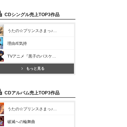
CDシングル売上TOP3作品
うたの☆プリンスさまっ♪マジLOVE2000% アイドルソング 神宮寺レン(諏訪部順一)(オレンジラプソディ)
理由/E気持
TVアニメ『黒子のバスケ』キャラクターソング SOLO SERIES Vol.9(UNSTOPPABLE)
もっと見る
CDアルバム売上TOP3作品
うたの☆プリンスさまっ♪ソロベストアルバム 神宮寺レン「Rose Rose Romance」
破滅への輪舞曲