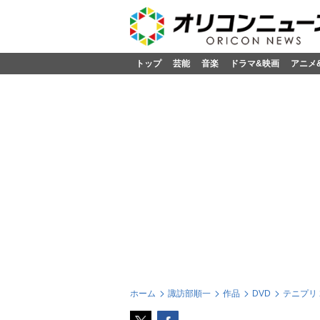
トップ
芸能
音楽
ドラマ&映画
アニメ
ホーム
諏訪部順一
作品
DVD
テニプリ 20t