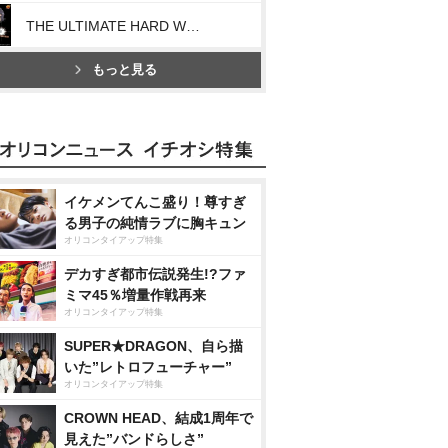
THE ULTIMATE HARD WORKER
もっと見る
イケメンてんこ盛り！尊すぎ
る男子の純情ラブに胸キュン
オリコンタイアップ特集
デカすぎ都市伝説発生!?ファ
ミマ45％増量作戦再来
オリコンタイアップ特集
SUPER★DRAGON、自ら描
いた”レトロフューチャー”
オリコンタイアップ特集
CROWN HEAD、結成1周年で
見えた”バンドらしさ”