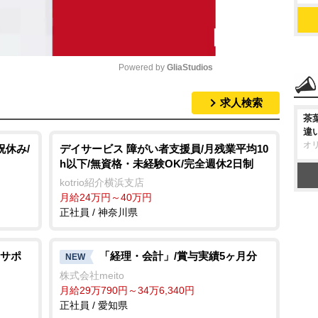
Powered by 
GliaStudios
求人検索
M
茶
u
違
オ
t
祝休み/
デイサービス 障がい者支援員/月残業平均10
h以下/無資格・未経験OK/完全週休2日制
e
kotrio紹介横浜支店
月給24万円～40万円
正社員 / 神奈川県
サポ
「経理・会計」/賞与実績5ヶ月分
NEW
株式会社meito
月給29万790円～34万6,340円
正社員 / 愛知県