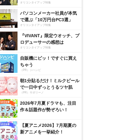
オリコンタイアップ特集
パソコンメーカー社員が本気
で選ぶ「10万円台PC3選」
オリコンタイアップ特集
『VIVANT』限定ウオッチ、プ
ロデューサーの感想は
オリコンタイアップ特集
自販機にピッ！ですぐに買え
ちゃう
（PR）ジハンピ
朝1分貼るだけ！ミルクピール
で一日中ずっとうるツヤ肌
（PR）サボリーノ
2026年7月夏ドラマも、注目
作＆話題作が勢ぞろい！
【夏アニメ2026】7月期夏の
新アニメを一挙紹介！