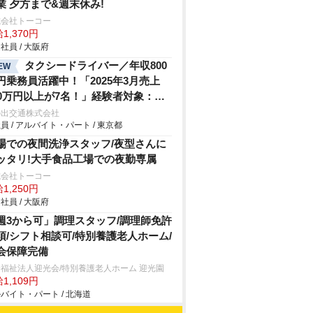
業 夕方まで&週末休み!
式会社トーコー
1,370円
社員 / 大阪府
タクシードライバー／年収800
EW
円乗務員活躍中！「2025年3月売上
00万円以上が7名！」経験者対象：支
金20万円支給！未経験者対象：6ヶ月
の出交通株式会社
員 / アルバイト・パート / 東京都
30万円保障！ホワイト＆クリーンな
ループ企業！国土交通省 女性ドライ
場での夜間洗浄スタッフ/夜型さんに
ー応援企業認定済
ッタリ!大手食品工場での夜勤専属
式会社トーコー
1,250円
社員 / 大阪府
週3から可」調理スタッフ/調理師免許
須/シフト相談可/特別養護老人ホーム/
会保障完備
福祉法人迎光会/特別養護老人ホーム 迎光園
1,109円
バイト・パート / 北海道