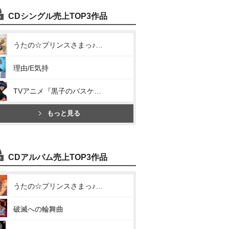
CDシングル売上TOP3作品
うたの☆プリンスさまっ♪マジLOVE2000% アイドルソング 神宮寺レン(諏訪部順一)(オレンジラプソディ)
理由/E気持
TVアニメ『黒子のバスケ』キャラクターソング SOLO SERIES Vol.9(UNSTOPPABLE)
もっと見る
CDアルバム売上TOP3作品
うたの☆プリンスさまっ♪ソロベストアルバム 神宮寺レン「Rose Rose Romance」
破滅への輪舞曲