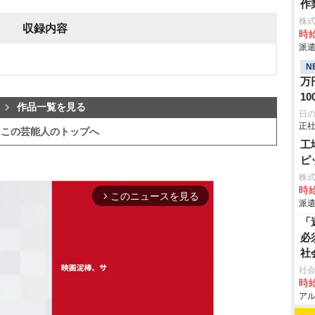
作
株
収録内容
時給
派遣
N
万
1
作品一覧を見る
援
日
正社
間
この芸能人のトップへ
グ
工
バ
ピ
株
時給
このニュースを見る
arrow_forward_ios
派遣
「
必
社
社会
時給
アル