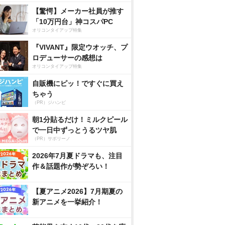
【驚愕】メーカー社員が推す
「10万円台」神コスパPC
オリコンタイアップ特集
『VIVANT』限定ウオッチ、プ
ロデューサーの感想は
オリコンタイアップ特集
自販機にピッ！ですぐに買え
ちゃう
（PR）ジハンピ
朝1分貼るだけ！ミルクピール
で一日中ずっとうるツヤ肌
（PR）サボリーノ
2026年7月夏ドラマも、注目
作＆話題作が勢ぞろい！
【夏アニメ2026】7月期夏の
新アニメを一挙紹介！