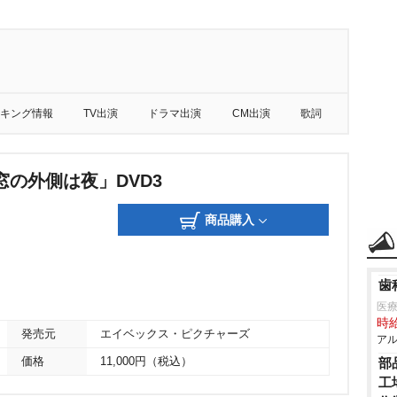
キング情報
TV出演
ドラマ出演
CM出演
歌詞
窓の外側は夜」DVD3
商品購入
歯
医療
時給
発売元
エイベックス・ピクチャーズ
アル
価格
11,000円（税込）
部
工