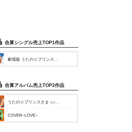
合算シングル売上TOP1作品
劇場版 うたの☆プリンスさまっ♪ マジLOVEスターリッシュツアーズ アイドルソング 神宮寺レン (Ready to be a Lady)
合算アルバム売上TOP2作品
うたの☆プリンスさまっ♪ソロベストアルバム 神宮寺レン「Rose Rose Romance」
COVER~LOVE~