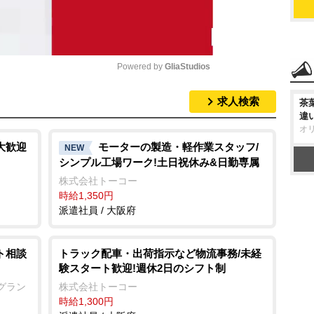
Powered by 
GliaStudios
求人検索
茶
M
違
u
オ
t
大歓迎
モーターの製造・軽作業スタッフ/
NEW
シンプル工場ワーク!土日祝休み&日勤専属
e
株式会社トーコー
時給1,350円
派遣社員 / 大阪府
ト相談
トラック配車・出荷指示など物流事務/未経
験スタート歓迎!週休2日のシフト制
グラン
株式会社トーコー
時給1,300円