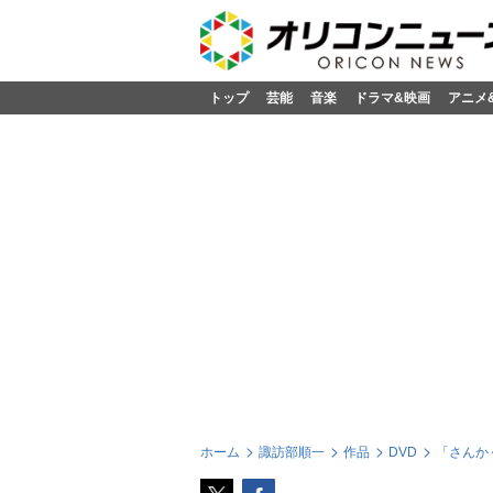
トップ
芸能
音楽
ドラマ&映画
アニメ
ホーム
諏訪部順一
作品
DVD
「さんか