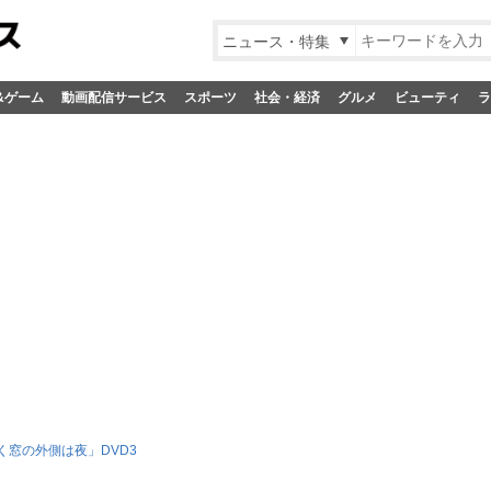
ニュース・特集
&ゲーム
動画配信サービス
スポーツ
社会・経済
グルメ
ビューティ
ラ
く窓の外側は夜」DVD3