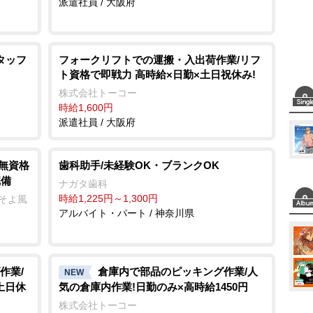
派遣社員 / 大阪府
タッフ
フォークリフトでの運搬・入出荷作業/リフ
ト資格で即戦力 高時給×日勤×土日祝休み!
株式会社トーコー
時給1,600円
派遣社員 / 大阪府
/無資格
歯科助手/未経験OK・ブランクOK
完備
ナガタ歯科
時給1,225円～1,300円
ーそよ風
アルバイト・パート / 神奈川県
作業/
倉庫内で部品のピッキング作業/人
NEW
土日休
気の倉庫内作業!日勤のみ×高時給1450円
株式会社トーコー