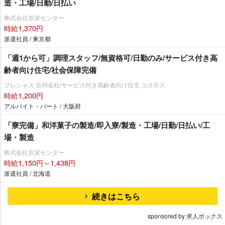
造・工場/日勤/日払い
株式会社京栄センター
時給1,370円
派遣社員 / 東京都
「週1から可」調理スタッフ/無資格可/日勤のみ/サービス付き高
齢者向け住宅/社会保障完備
プレシャス 合同会社/サービス付き高齢者向け住宅 コスモス
時給1,200円
アルバイト・パート / 大阪府
「寮完備」和洋菓子の製造/即入寮/製造・工場/日勤/日払い/工
場・製造
株式会社京栄センター
時給1,150円～1,438円
派遣社員 / 北海道
続きはこちら
sponsored by 求人ボックス