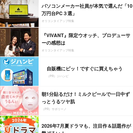
パソコンメーカー社員が本気で選んだ「10
万円台PC３選」
オリコンタイアップ特集
『VIVANT』限定ウオッチ、プロデューサ
ーの感想は
オリコンタイアップ特集
自販機にピッ！ですぐに買えちゃう
（PR）ジハンピ
朝1分貼るだけ！ミルクピールで一日中ず
っとうるツヤ肌
（PR）サボリーノ
2026年7月夏ドラマも、注目作＆話題作が