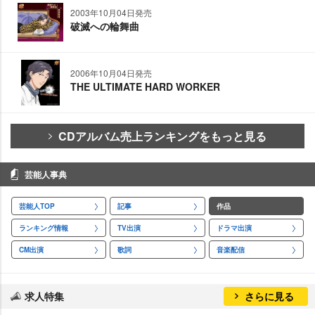
2003年10月04日発売
破滅への輪舞曲
2006年10月04日発売
THE ULTIMATE HARD WORKER
CDアルバム売上ランキングをもっと見る
芸能人事典
芸能人TOP
記事
作品
ランキング情報
TV出演
ドラマ出演
CM出演
歌詞
音楽配信
求人特集
さらに見る