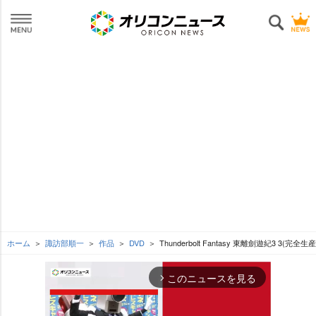
ホーム
諏訪部順一
作品
DVD
Thunderbolt Fantasy 東離劍遊紀3 3(完全
このニュースを見る
arrow_forward_ios