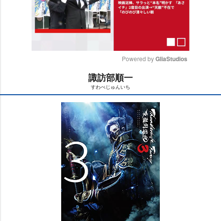
Powered by 
GliaStudios
諏訪部順一
M
すわべじゅんいち
u
t
e