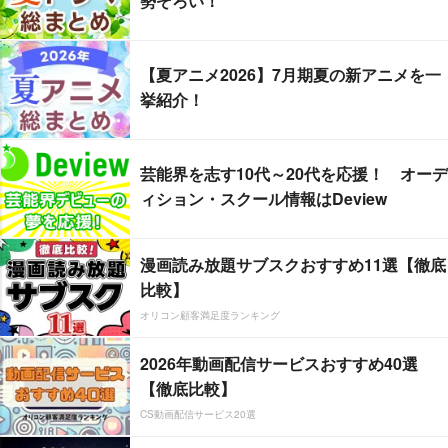
勢ぞろい！
【夏アニメ2026】7月期夏の新アニメを一
挙紹介！
芸能界を志す10代～20代を応援！ オーデ
ィション・スクール情報はDeview
漫画読み放題サブスクおすすめ11選【徹底
比較】
オリコン顧客満足度ランキング
2026年動画配信サービスおすすめ40選
【徹底比較】
CS動画配信サービス20選