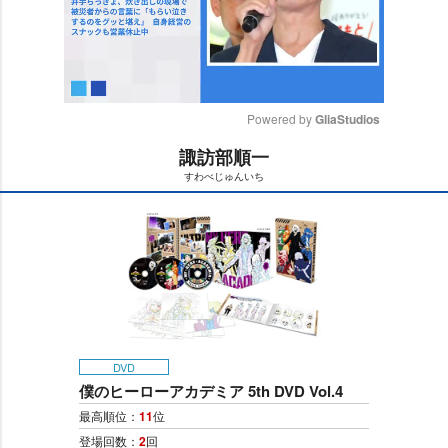
Powered by 
GliaStudios
諏訪部順一
M
すわべじゅんいち
u
t
e
DVD
僕のヒーローアカデミア 5th DVD Vol.4
最高順位：
11
位
登場回数：
2
回