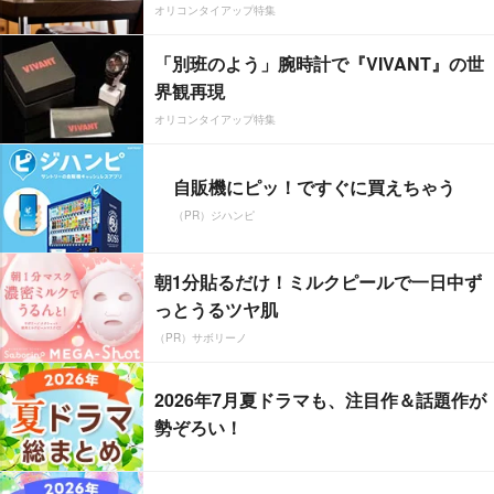
オリコンタイアップ特集
「別班のよう」腕時計で『VIVANT』の世
界観再現
オリコンタイアップ特集
自販機にピッ！ですぐに買えちゃう
（PR）ジハンピ
朝1分貼るだけ！ミルクピールで一日中ず
っとうるツヤ肌
（PR）サボリーノ
2026年7月夏ドラマも、注目作＆話題作が
勢ぞろい！