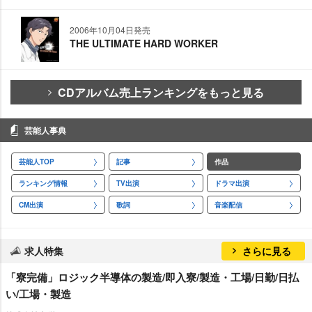
2006年10月04日発売
THE ULTIMATE HARD WORKER
CDアルバム売上ランキングをもっと見る
芸能人事典
芸能人TOP
記事
作品
ランキング情報
TV出演
ドラマ出演
CM出演
歌詞
音楽配信
求人特集
さらに見る
「寮完備」ロジック半導体の製造/即入寮/製造・工場/日勤/日払
い/工場・製造