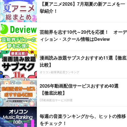
【夏アニメ2026】7月期夏の新アニメを一
挙紹介！
芸能界を志す10代～20代を応援！ オーデ
ィション・スクール情報はDeview
漫画読み放題サブスクおすすめ11選【徹底
比較】
オリコン顧客満足度ランキング
2026年動画配信サービスおすすめ40選
【徹底比較】
CS動画配信サービス20選
毎週の音楽ランキングから、ヒットの推移
をチェック！