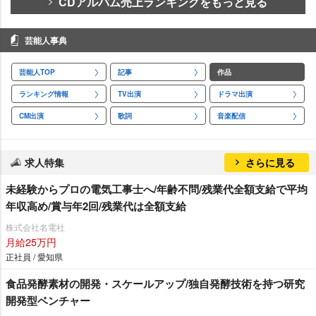
CDアルバム売上ランキングをもっと見る
芸能人事典
芸能人TOP
記事
作品
ランキング情報
TV出演
ドラマ出演
CM出演
歌詞
音楽配信
求人特集
さらに見る
未経験からプロの電気工事士へ/年齢不問/残業代全額支給で平均
年収高め/賞与年2回/残業代は全額支給
株式会社名電社
月給25万円
正社員 / 愛知県
食品発酵素材の開発・スケールアップ/独自発酵技術を持つ研究
開発型ベンチャー