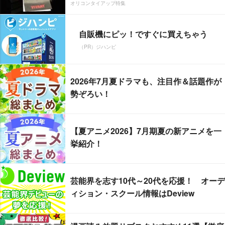
オリコンタイアップ特集
自販機にピッ！ですぐに買えちゃう
（PR）ジハンピ
2026年7月夏ドラマも、注目作＆話題作が
勢ぞろい！
【夏アニメ2026】7月期夏の新アニメを一
挙紹介！
芸能界を志す10代～20代を応援！ オーデ
ィション・スクール情報はDeview