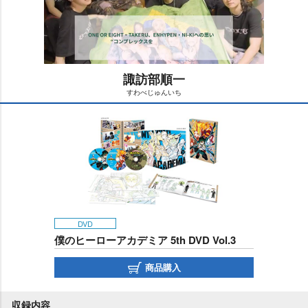
諏訪部順一
すわべじゅんいち
M
u
t
e
DVD
僕のヒーローアカデミア 5th DVD Vol.3
商品購入
収録内容