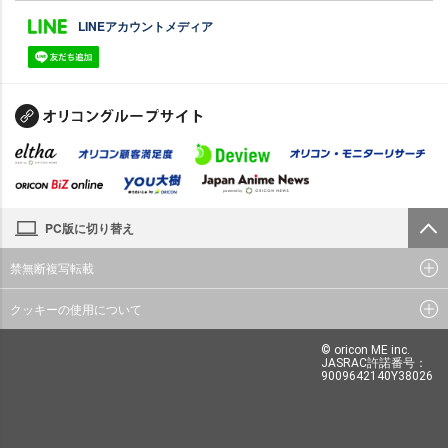
LINEアカウントメディア
PC版に切り替え
禁無断複写転載
クッキーの使用について
© oricon ME inc.
JASRAC許諾番号：
9009642140Y38026