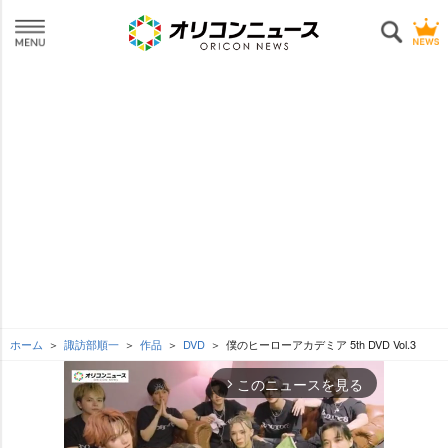
ホーム
諏訪部順一
作品
DVD
僕のヒーローアカデミア 5th DVD Vol.3
このニュースを見る
arrow_forward_ios