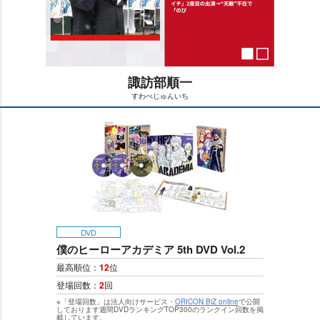
諏訪部順一
すわべじゅんいち
M
u
t
e
DVD
僕のヒーローアカデミア 5th DVD Vol.2
最高順位：
12
位
登場回数：
2
回
※「登場回数」は法人向けサービス・
ORICON BiZ online
で公開
しております週間DVDランキングTOP300のランクイン回数を掲
載しています。