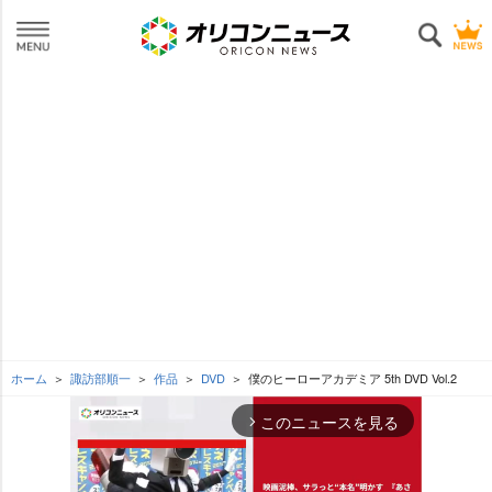
ホーム
諏訪部順一
作品
DVD
僕のヒーローアカデミア 5th DVD Vol.2
このニュースを見る
arrow_forward_ios