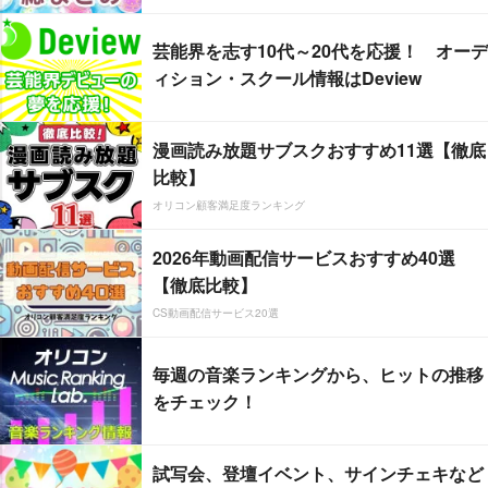
芸能界を志す10代～20代を応援！ オーデ
ィション・スクール情報はDeview
漫画読み放題サブスクおすすめ11選【徹底
比較】
オリコン顧客満足度ランキング
2026年動画配信サービスおすすめ40選
【徹底比較】
CS動画配信サービス20選
毎週の音楽ランキングから、ヒットの推移
をチェック！
試写会、登壇イベント、サインチェキなど