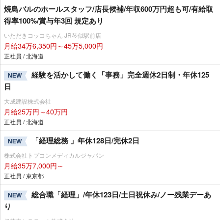
焼鳥バルのホールスタッフ/店長候補/年収600万円超も可/有給取
得率100%/賞与年3回 規定あり
いただきコッコちゃん JR琴似駅前店
月給34万6,350円～45万5,000円
正社員 / 北海道
経験を活かして働く「事務」完全週休2日制・年休125
NEW
日
大成建設株式会社
月給25万円～40万円
正社員 / 北海道
「経理総務 」年休128日/完休2日
NEW
株式会社トプコンメディカルジャパン
月給35万7,000円～
正社員 / 東京都
総合職「経理」/年休123日/土日祝休み/ノー残業デーあ
NEW
り