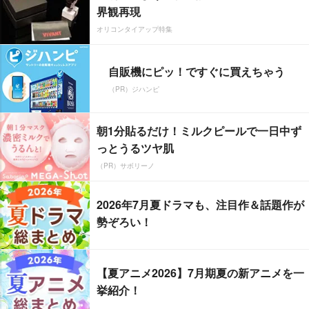
界観再現
オリコンタイアップ特集
自販機にピッ！ですぐに買えちゃう
（PR）ジハンピ
朝1分貼るだけ！ミルクピールで一日中ず
っとうるツヤ肌
（PR）サボリーノ
2026年7月夏ドラマも、注目作＆話題作が
勢ぞろい！
【夏アニメ2026】7月期夏の新アニメを一
挙紹介！