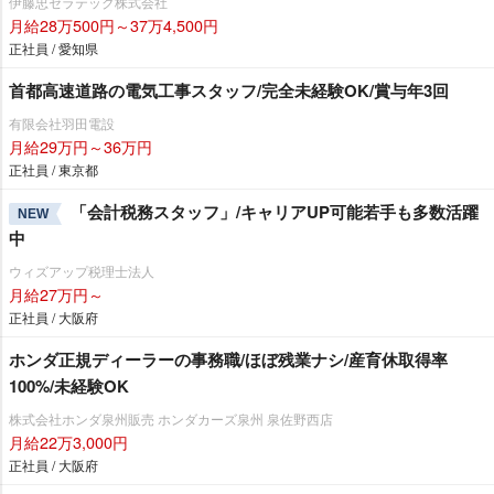
伊藤忠セラテック株式会社
月給28万500円～37万4,500円
正社員 / 愛知県
首都高速道路の電気工事スタッフ/完全未経験OK/賞与年3回
有限会社羽田電設
月給29万円～36万円
正社員 / 東京都
「会計税務スタッフ」/キャリアUP可能若手も多数活躍
NEW
中
ウィズアップ税理士法人
月給27万円～
正社員 / 大阪府
ホンダ正規ディーラーの事務職/ほぼ残業ナシ/産育休取得率
100%/未経験OK
株式会社ホンダ泉州販売 ホンダカーズ泉州 泉佐野西店
月給22万3,000円
正社員 / 大阪府