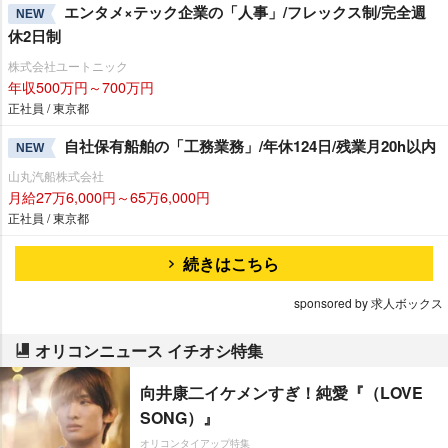
エンタメ×テック企業の「人事」/フレックス制/完全週
NEW
休2日制
株式会社ユートニック
年収500万円～700万円
正社員 / 東京都
自社保有船舶の「工務業務」/年休124日/残業月20h以内
NEW
山丸汽船株式会社
月給27万6,000円～65万6,000円
正社員 / 東京都
続きはこちら
sponsored by 求人ボックス
オリコンニュース イチオシ特集
向井康二イケメンすぎ！純愛『（LOVE
SONG）』
オリコンタイアップ特集