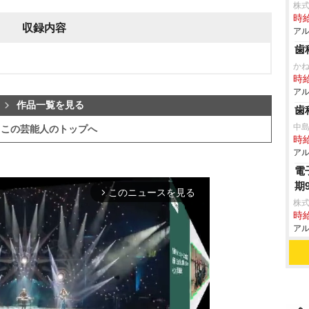
株式
時給
収録内容
アル
歯
か
時給
アル
作品一覧を見る
歯
中
この芸能人のトップへ
時給
アル
電
期
このニュースを見る
arrow_forward_ios
株式
時給
アル