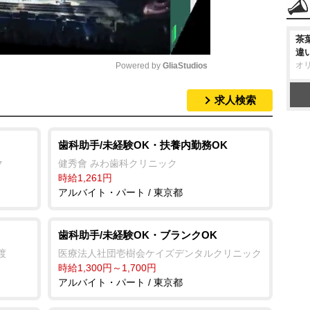
茶
違
オ
Powered by 
GliaStudios
求人検索
M
u
t
歯科助手/未経験OK・扶養内勤務OK
e
ク
健秀會 みわ歯科クリニック
時給1,261円
アルバイト・パート / 東京都
歯科助手/未経験OK・ブランクOK
渡
医療法人社団壱樹会ケイズデンタルクリニック
時給1,300円～1,700円
アルバイト・パート / 東京都