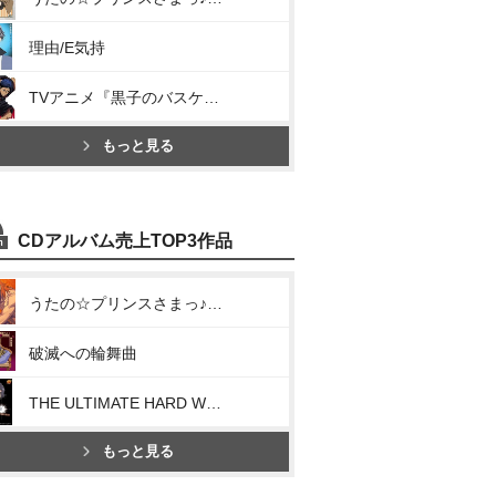
理由/E気持
TVアニメ『黒子のバスケ』キャラクターソング SOLO SERIES Vol.9(UNSTOPPABLE)
もっと見る
CDアルバム売上TOP3作品
うたの☆プリンスさまっ♪ソロベストアルバム 神宮寺レン「Rose Rose Romance」
破滅への輪舞曲
THE ULTIMATE HARD WORKER
もっと見る