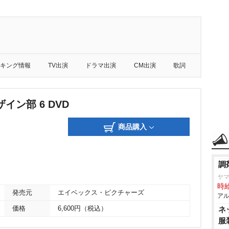
キング情報
TV出演
ドラマ出演
CM出演
歌詞
イン部 6 DVD
商品購入
調
ヤマ
時給
発売元
エイベックス・ピクチャーズ
アル
価格
6,600円（税込）
ネ
服