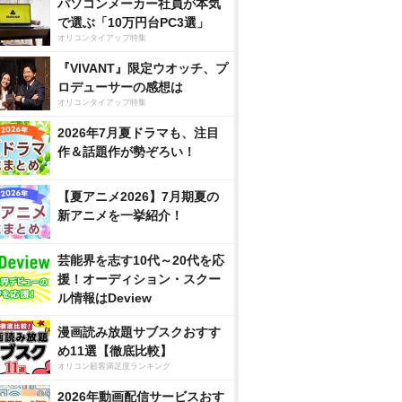
パソコンメーカー社員が本気
で選ぶ「10万円台PC3選」
オリコンタイアップ特集
『VIVANT』限定ウオッチ、プ
ロデューサーの感想は
オリコンタイアップ特集
2026年7月夏ドラマも、注目
作＆話題作が勢ぞろい！
【夏アニメ2026】7月期夏の
新アニメを一挙紹介！
芸能界を志す10代～20代を応
援！オーディション・スクー
ル情報はDeview
漫画読み放題サブスクおすす
め11選【徹底比較】
オリコン顧客満足度ランキング
2026年動画配信サービスおす