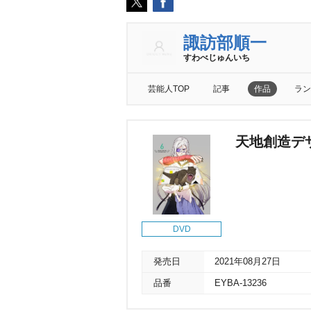
諏訪部順一
すわべじゅんいち
芸能人TOP
記事
作品
ラン
天地創造デザ
DVD
発売日
2021年08月27日
品番
EYBA-13236