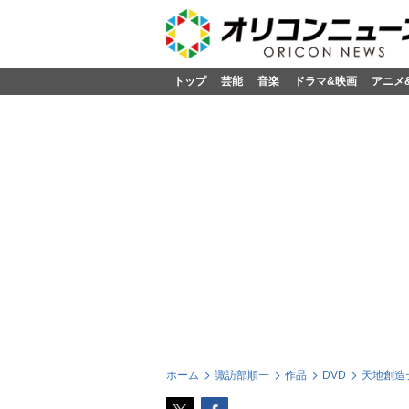
トップ
芸能
音楽
ドラマ&映画
アニメ
ホーム
諏訪部順一
作品
DVD
天地創造デ