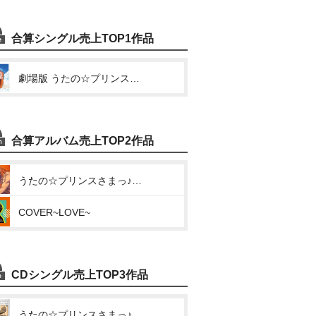
合算シングル売上TOP1作品
劇場版 うたの☆プリンスさまっ♪ マジLOVEスターリッシュツアーズ アイドルソング 神宮寺レン (Ready to be a Lady)
合算アルバム売上TOP2作品
うたの☆プリンスさまっ♪ソロベストアルバム 神宮寺レン「Rose Rose Romance」
COVER~LOVE~
CDシングル売上TOP3作品
うたの☆プリンスさまっ♪マジLOVE2000% アイドルソング 神宮寺レン(諏訪部順一)(オレンジラプソディ)