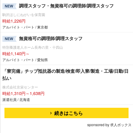
調理スタッフ・無資格可の調理師/調理スタッフ
NEW
駒沢ほしにねがいを保育園
時給1,226円
アルバイト・パート / 東京都
無資格可の調理師/調理スタッフ
NEW
特別養護老人ホーム長寿の里・十四山
時給1,140円～
アルバイト・パート / 愛知県
「寮完備」チップ抵抗器の製造/検査/即入寮/製造・工場/日勤/日
払い
株式会社京栄センター
時給1,310円～1,638円
派遣社員 / 北海道
続きはこちら
sponsored by 求人ボックス