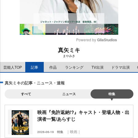
Powered by 
GliaStudios
真矢ミキ
M
まやみき
u
t
芸能人TOP
記事
作品
ランキング
TV出演
ドラマ出演
e
真矢ミキの記事・ニュース・速報
すべて
ニュース
特集
映画『免許返納!?』キャスト・登場人物・出
演者一覧/あらすじ
｜映画｜
2026-06-19
特集