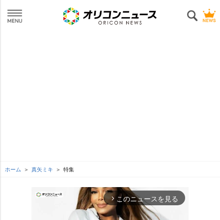
ホーム
真矢ミキ
特集
このニュースを見る
arrow_forward_ios