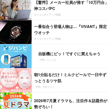
【驚愕】メーカー社員が推す「10万円台」
神コスパPC
オリコンタイアップ特集
一番似合う登場人物は…『VIVANT』限定
ウオッチ
オリコンタイアップ特集
自販機にピッ！ですぐに買えちゃう
（PR）ジハンピ
朝1分貼るだけ！ミルクピールで一日中ず
っとうるツヤ肌
（PR）サボリーノ
2026年7月夏ドラマも、注目作＆話題作が
勢ぞろい！