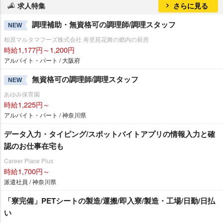
求人特集
さらに見る
調理補助・無資格可の調理師/調理スタッフ
NEW
柏原マルタマフーズ株式会社 寿里苑花舞の郷内の厨房
時給1,177円～1,200円
アルバイト・パート / 大阪府
無資格可の調理師/調理スタッフ
NEW
あゆみ保育園
時給1,225円～
アルバイト・パート / 神奈川県
データ入力・タイピング/スポットバイトアプリの情報入力と確
認のお仕事在宅も
Career Place Plus
時給1,700円～
派遣社員 / 神奈川県
「寮完備」PETシートの製造/運搬/即入寮/製造・工場/日勤/日払
い