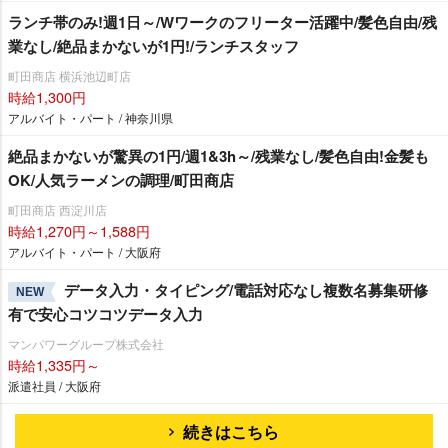
ランチ帯のみ!週1日～/Wワークのフリーター活躍中/髪色自由/残
業なし/絶品まかないが1円!/ランチスタッフ
町田商店 横浜池辺町店
時給1,300円
アルバイト・パート / 神奈川県
絶品まかないが驚異の1円/週1&3h～/残業なし/髪色自由!金髪も
OK/人気ラーメンの調理/町田商店
町田商店 西淀川店
時給1,270円～1,588円
アルバイト・パート / 大阪府
データ入力・タイピング/電話対応なし複数名募集研修
NEW
有で安心コツコツデータ入力
マンパワーグループ株式会社
時給1,335円～
派遣社員 / 大阪府
続きはこちら