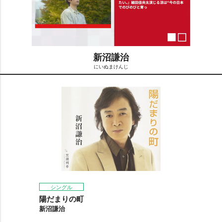
新沼謙治
にいぬまけんじ
M
u
t
e
シングル
陽だまりの町
新沼謙治