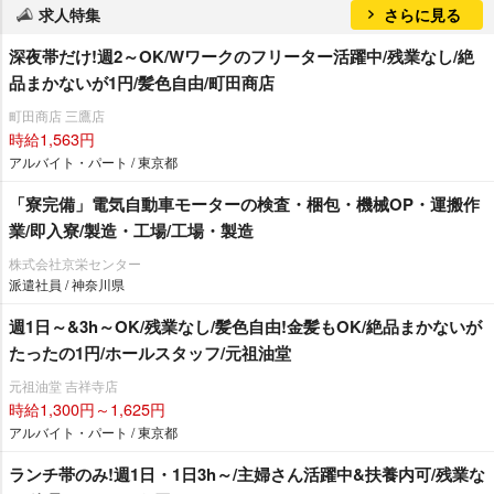
求人特集
さらに見る
深夜帯だけ!週2～OK/Wワークのフリーター活躍中/残業なし/絶
品まかないが1円/髪色自由/町田商店
町田商店 三鷹店
時給1,563円
アルバイト・パート / 東京都
「寮完備」電気自動車モーターの検査・梱包・機械OP・運搬作
業/即入寮/製造・工場/工場・製造
株式会社京栄センター
派遣社員 / 神奈川県
週1日～&3h～OK/残業なし/髪色自由!金髪もOK/絶品まかないが
たったの1円/ホールスタッフ/元祖油堂
元祖油堂 吉祥寺店
時給1,300円～1,625円
アルバイト・パート / 東京都
ランチ帯のみ!週1日・1日3h～/主婦さん活躍中&扶養内可/残業な