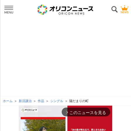
ホーム
新沼謙治
作品
シングル
陽だまりの町
このニュースを見る
arrow_forward_ios