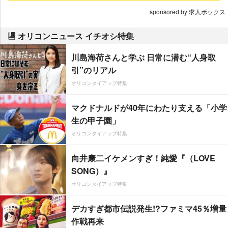
sponsored by 求人ボックス
オリコンニュース イチオシ特集
川島海荷さんと学ぶ 日常に潜む“人身取
引”のリアル
オリコンタイアップ特集
マクドナルドが40年にわたり支える「小学
生の甲子園」
オリコンタイアップ特集
向井康二イケメンすぎ！純愛『（LOVE
SONG）』
オリコンタイアップ特集
デカすぎ都市伝説発生!?ファミマ45％増量
作戦再来