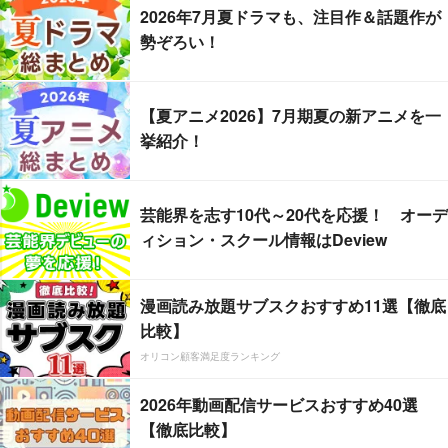
2026年7月夏ドラマも、注目作＆話題作が
勢ぞろい！
【夏アニメ2026】7月期夏の新アニメを一
挙紹介！
芸能界を志す10代～20代を応援！ オーデ
ィション・スクール情報はDeview
漫画読み放題サブスクおすすめ11選【徹底
比較】
オリコン顧客満足度ランキング
2026年動画配信サービスおすすめ40選
【徹底比較】