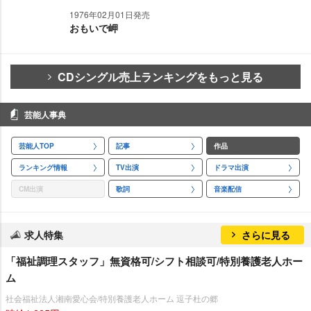
1976年02月01日発売
おもいで岬
CDシングル売上ランキングをもっと見る
芸能人事典
芸能人TOP
記事
作品
ランキング情報
TV出演
ドラマ出演
CM出演
歌詞
音楽配信
求人特集
さらに見る
「福祉調理スタッフ」無資格可/シフト相談可/特別養護老人ホー
ム
社会福祉法人湘南愛心会/特別養護老人ホーム 逗子杜の郷