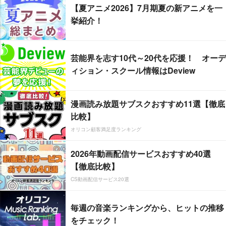
【夏アニメ2026】7月期夏の新アニメを一
挙紹介！
芸能界を志す10代～20代を応援！ オーデ
ィション・スクール情報はDeview
漫画読み放題サブスクおすすめ11選【徹底
比較】
オリコン顧客満足度ランキング
2026年動画配信サービスおすすめ40選
【徹底比較】
CS動画配信サービス20選
毎週の音楽ランキングから、ヒットの推移
をチェック！