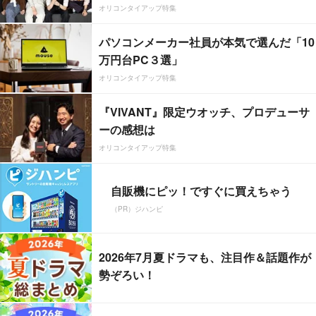
オリコンタイアップ特集
パソコンメーカー社員が本気で選んだ「10
万円台PC３選」
オリコンタイアップ特集
『VIVANT』限定ウオッチ、プロデューサ
ーの感想は
オリコンタイアップ特集
自販機にピッ！ですぐに買えちゃう
（PR）ジハンピ
2026年7月夏ドラマも、注目作＆話題作が
勢ぞろい！