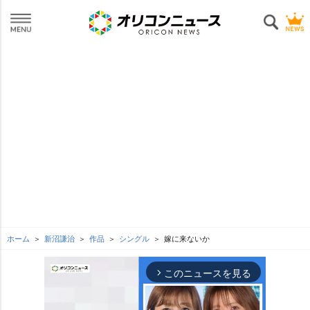
ホーム
新沼謙治
作品
シングル
嫁に来ないか
このニュースを見る
arrow_forward_ios