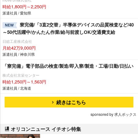
時給1,800円～2,250円
派遣社員 / 愛知県
寮完備/「3直2交替」半導体デバイスの品質検査など/40
NEW
～50代活躍中/かんたん作業/給与前渡しOK/交通費支給
日総工産株式会社
月給42万9,000円
派遣社員 / 神奈川県
「寮完備」電子部品の検査/製造/即入寮/製造・工場/日勤/日払い
株式会社京栄センター
時給1,250円～1,563円
派遣社員 / 北海道
続きはこちら
sponsored by 求人ボックス
オリコンニュース イチオシ特集