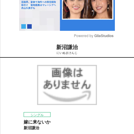
Powered by 
GliaStudios
新沼謙治
M
にいぬまけんじ
u
t
e
シングル
嫁に来ないか
新沼謙治