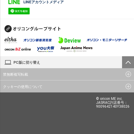
LINEアカウントメディア
PC版に切り替え
禁無断複写転載
クッキーの使用について
© oricon ME inc.
JASRAC許諾番号：
9009642140Y38026