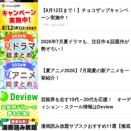
【8月12日まで！】チョコザップキャンペ
ーン実施中！
（PR）chocoZAP
2026年7月夏ドラマも、注目作＆話題作が
勢ぞろい！
【夏アニメ2026】7月期夏の新アニメを一
挙紹介！
芸能界を志す10代～20代を応援！ オーデ
ィション・スクール情報はDeview
漫画読み放題サブスクおすすめ11選【徹底