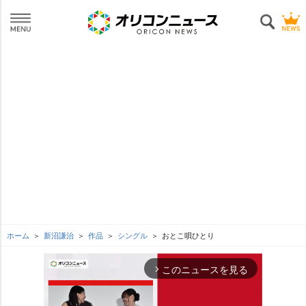
ホーム
新沼謙治
作品
シングル
おとこ唄ひとり
このニュースを見る
arrow_forward_ios