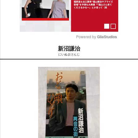
Powered by 
GliaStudios
新沼謙治
M
にいぬまけんじ
u
t
e