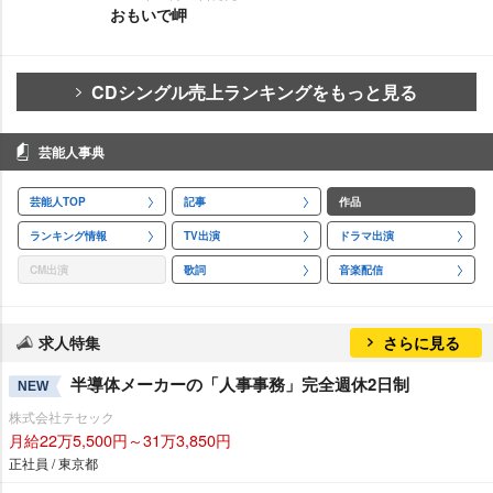
おもいで岬
CDシングル売上ランキングをもっと見る
芸能人事典
芸能人TOP
記事
作品
ランキング情報
TV出演
ドラマ出演
CM出演
歌詞
音楽配信
求人特集
さらに見る
半導体メーカーの「人事事務」完全週休2日制
NEW
株式会社テセック
月給22万5,500円～31万3,850円
正社員 / 東京都