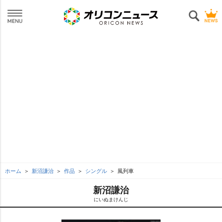
ホーム
新沼謙治
作品
シングル
風列車
新沼謙治
にいぬまけんじ