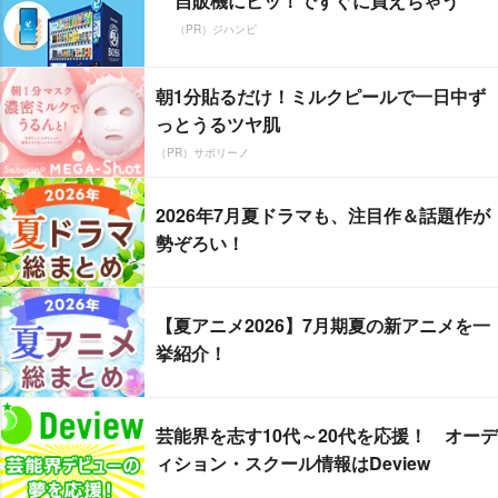
自販機にピッ！ですぐに買えちゃう
（PR）ジハンピ
朝1分貼るだけ！ミルクピールで一日中ず
っとうるツヤ肌
（PR）サボリーノ
2026年7月夏ドラマも、注目作＆話題作が
勢ぞろい！
【夏アニメ2026】7月期夏の新アニメを一
挙紹介！
芸能界を志す10代～20代を応援！ オーデ
ィション・スクール情報はDeview