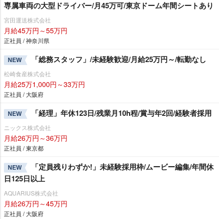
専属車両の大型ドライバー/月45万可/東京ドーム年間シートあり
宮田運送株式会社
月給45万円～55万円
正社員 / 神奈川県
「総務スタッフ」/未経験歓迎/月給25万円～/転勤なし
NEW
松崎食産株式会社
月給25万1,000円～33万円
正社員 / 大阪府
「経理」年休123日/残業月10h程/賞与年2回/経験者採用
NEW
ニックス株式会社
月給26万円～36万円
正社員 / 東京都
「定員残りわずか!」未経験採用枠/ムービー編集/年間休
NEW
日125日以上
AQUARIUS株式会社
月給26万円～45万円
正社員 / 大阪府