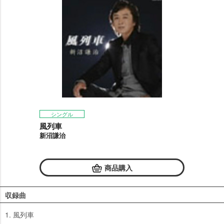
シングル
風列車
新沼謙治
商品購入
収録曲
1. 風列車