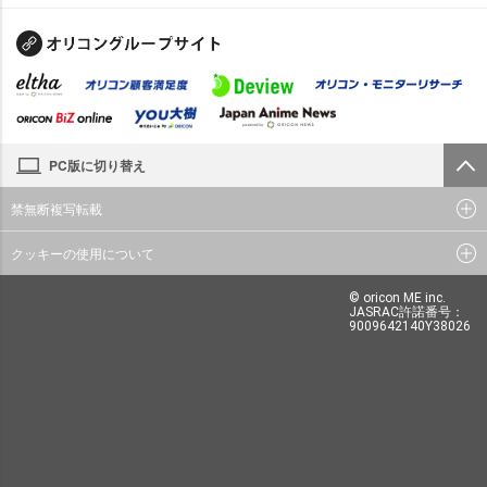
PC版に切り替え
禁無断複写転載
クッキーの使用について
© oricon ME inc.
JASRAC許諾番号：
9009642140Y38026