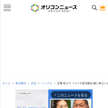
ホーム
新沼謙治
作品
シングル
定番 歌カラ ベスト3 新沼謙治 嫁に来ない
このニュースを見る
arrow_forward_ios