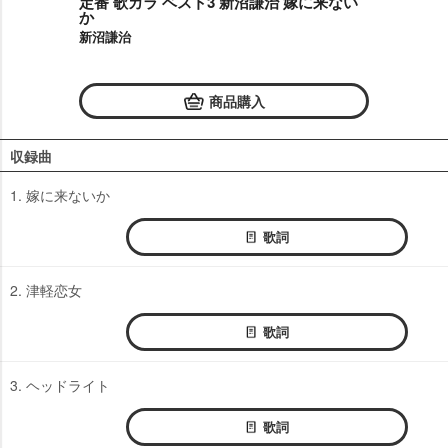
定番 歌カラ ベスト3 新沼謙治 嫁に来ない
か
新沼謙治
商品購入
収録曲
1. 嫁に来ないか
歌詞
2. 津軽恋女
歌詞
3. ヘッドライト
歌詞