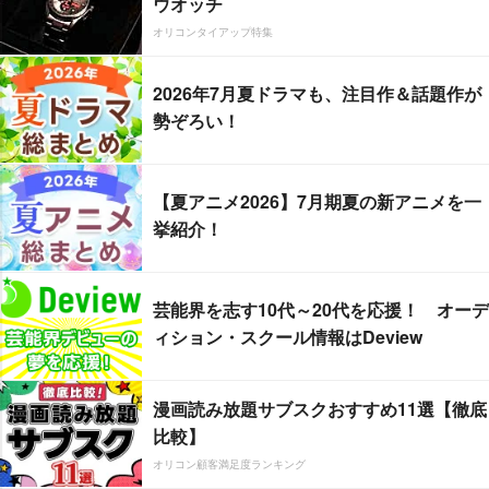
ウオッチ
オリコンタイアップ特集
2026年7月夏ドラマも、注目作＆話題作が
勢ぞろい！
【夏アニメ2026】7月期夏の新アニメを一
挙紹介！
芸能界を志す10代～20代を応援！ オーデ
ィション・スクール情報はDeview
漫画読み放題サブスクおすすめ11選【徹底
比較】
オリコン顧客満足度ランキング