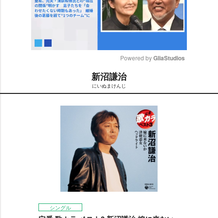
Powered by 
GliaStudios
新沼謙治
M
にいぬまけんじ
u
t
e
シングル