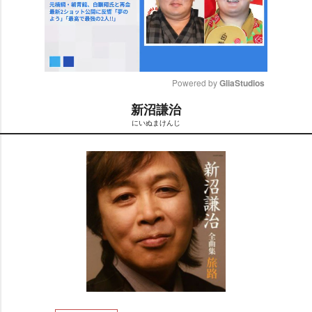
Powered by 
GliaStudios
新沼謙治
M
にいぬまけんじ
u
t
e