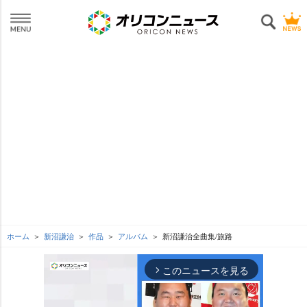
ホーム
新沼謙治
作品
アルバム
新沼謙治全曲集/旅路
このニュースを見る
arrow_forward_ios