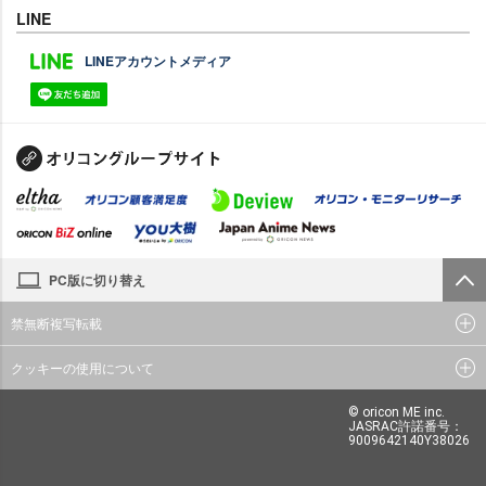
LINE
LINEアカウントメディア
PC版に切り替え
禁無断複写転載
クッキーの使用について
© oricon ME inc.
JASRAC許諾番号：
9009642140Y38026