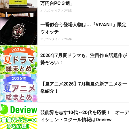
万円台PC３選」
オリコンタイアップ特集
一番似合う登場人物は…『VIVANT』限定
ウオッチ
オリコンタイアップ特集
2026年7月夏ドラマも、注目作＆話題作が
勢ぞろい！
【夏アニメ2026】7月期夏の新アニメを一
挙紹介！
芸能界を志す10代～20代を応援！ オーデ
ィション・スクール情報はDeview