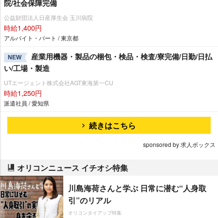
院/社会保障完備
公益財団法人日産厚生会 玉川病院
時給1,400円
アルバイト・パート / 東京都
産業用機器・製品の梱包・検品・検査/寮完備/日勤/日払
NEW
い/工場・製造
UTエージェント株式会社AGT東海第一CU
時給1,250円
派遣社員 / 愛知県
続きはこちら
sponsored by 求人ボックス
オリコンニュース イチオシ特集
川島海荷さんと学ぶ 日常に潜む“人身取
引”のリアル
オリコンタイアップ特集