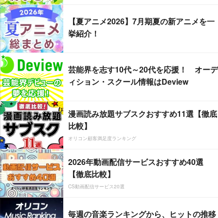
【夏アニメ2026】7月期夏の新アニメを一
挙紹介！
芸能界を志す10代～20代を応援！ オーデ
ィション・スクール情報はDeview
漫画読み放題サブスクおすすめ11選【徹底
比較】
オリコン顧客満足度ランキング
2026年動画配信サービスおすすめ40選
【徹底比較】
CS動画配信サービス20選
毎週の音楽ランキングから、ヒットの推移