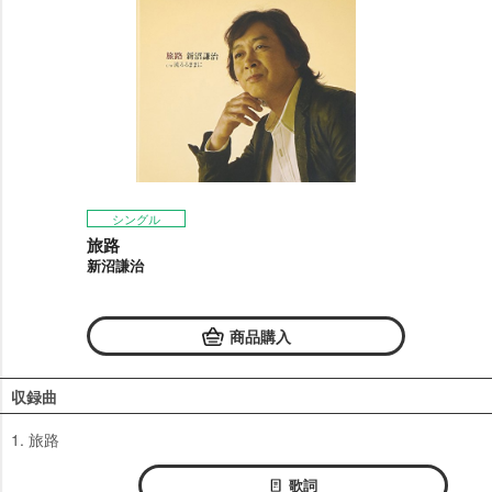
シングル
旅路
新沼謙治
商品購入
収録曲
1. 旅路
歌詞