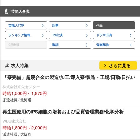
芸能人事典
芸能人TOP
記事
作品
ランキング情報
TV出演
ドラマ出演
CM出演
歌詞
音楽配信
求人特集
さらに見る
「寮完備」超硬合金の製造/加工/即入寮/製造・工場/日勤/日払い
株式会社京栄センター
時給1,500円～1,875円
派遣社員 / 北海道
再生医療用のiPS細胞の培養および品質管理業務/化学分析
WDB株式会社
時給1,800円～2,000円
派遣社員 / 大阪府