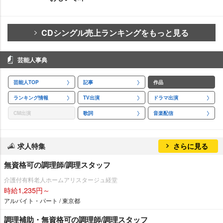
CDシングル売上ランキングをもっと見る
芸能人事典
芸能人TOP
記事
作品
ランキング情報
TV出演
ドラマ出演
CM出演
歌詞
音楽配信
求人特集
さらに見る
無資格可の調理師/調理スタッフ
介護付有料老人ホームアリスタージュ経堂
時給1,235円～
アルバイト・パート / 東京都
調理補助・無資格可の調理師/調理スタッフ