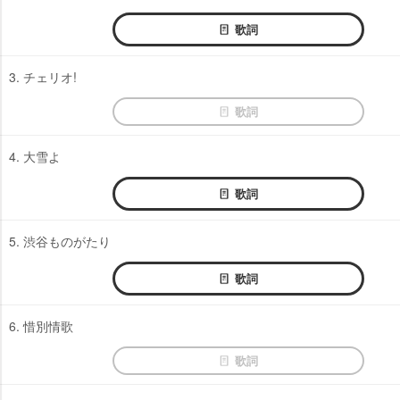
歌詞
3. チェリオ!
歌詞
4. 大雪よ
歌詞
5. 渋谷ものがたり
歌詞
6. 惜別情歌
歌詞