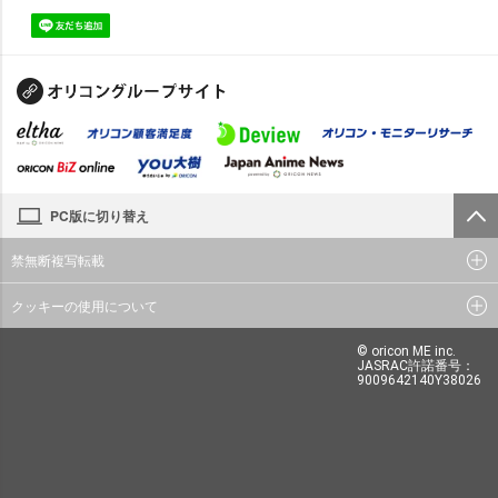
PC版に切り替え
禁無断複写転載
クッキーの使用について
© oricon ME inc.
JASRAC許諾番号：
9009642140Y38026