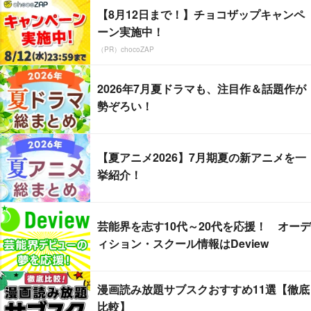
【8月12日まで！】チョコザップキャンペ
ーン実施中！
（PR）chocoZAP
2026年7月夏ドラマも、注目作＆話題作が
勢ぞろい！
【夏アニメ2026】7月期夏の新アニメを一
挙紹介！
芸能界を志す10代～20代を応援！ オーデ
ィション・スクール情報はDeview
漫画読み放題サブスクおすすめ11選【徹底
比較】