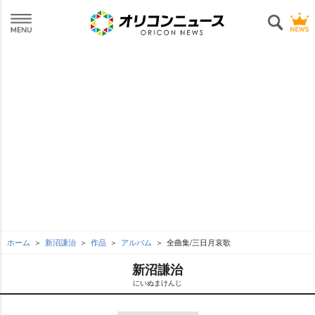
ホーム
新沼謙治
作品
アルバム
全曲集/三日月哀歌
新沼謙治
にいぬまけんじ