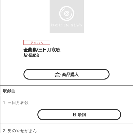
アルバム
全曲集/三日月哀歌
新沼謙治
商品購入
収録曲
1. 三日月哀歌
歌詞
2. 男のやせがまん