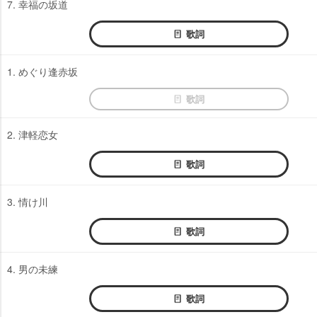
7. 幸福の坂道
歌詞
1. めぐり逢赤坂
歌詞
2. 津軽恋女
歌詞
3. 情け川
歌詞
4. 男の未練
歌詞