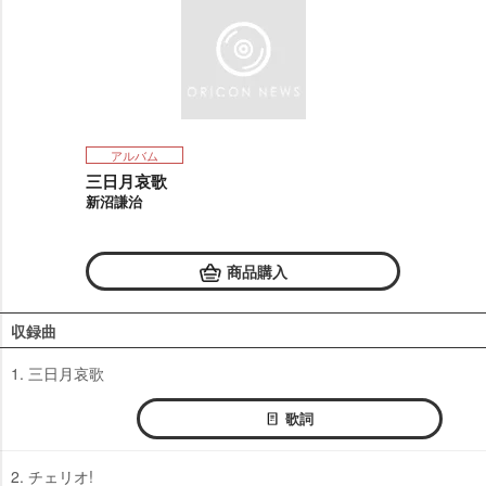
アルバム
三日月哀歌
新沼謙治
商品購入
収録曲
1. 三日月哀歌
歌詞
2. チェリオ!