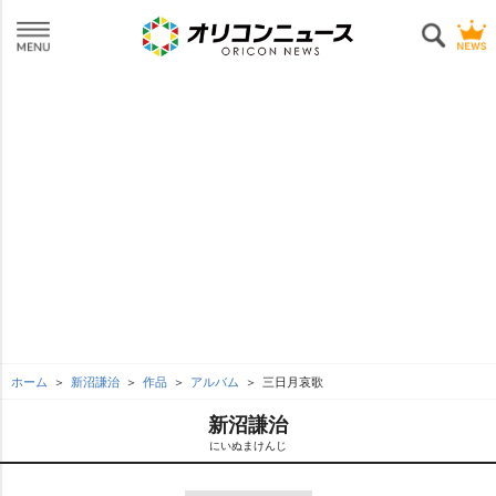
ホーム
新沼謙治
作品
アルバム
三日月哀歌
新沼謙治
にいぬまけんじ