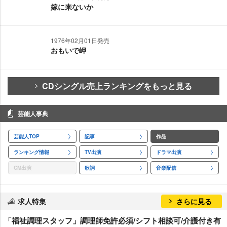
嫁に来ないか
1976年02月01日発売
おもいで岬
CDシングル売上ランキングをもっと見る
芸能人事典
芸能人TOP
記事
作品
ランキング情報
TV出演
ドラマ出演
CM出演
歌詞
音楽配信
求人特集
さらに見る
「福祉調理スタッフ」調理師免許必須/シフト相談可/介護付き有