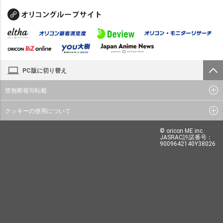
PC版に切り替え
禁無断複写転載
クッキーの使用について
© oricon ME inc.
JASRAC許諾番号：
9009642140Y38026