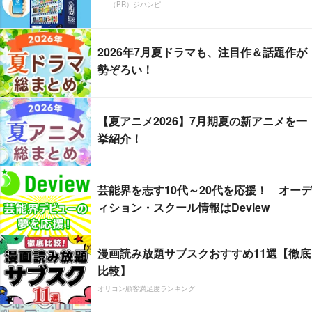
（PR）ジハンピ
2026年7月夏ドラマも、注目作＆話題作が
勢ぞろい！
【夏アニメ2026】7月期夏の新アニメを一
挙紹介！
芸能界を志す10代～20代を応援！ オーデ
ィション・スクール情報はDeview
漫画読み放題サブスクおすすめ11選【徹底
比較】
オリコン顧客満足度ランキング