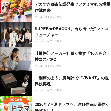
デカすぎ都市伝説発生!?ファミマ45％増量
作戦再来
オリコンタイアップ特集
SUPER★DRAGON、自ら描いた”レトロ
フューチャー”
オリコンタイアップ特集
【驚愕】メーカー社員が推す「10万円台」
神コスパPC
オリコンタイアップ特集
「別班のよう」腕時計で『VIVANT』の世
界観再現
オリコンタイアップ特集
2026年7月夏ドラマも、注目作＆話題作が
勢ぞろい！