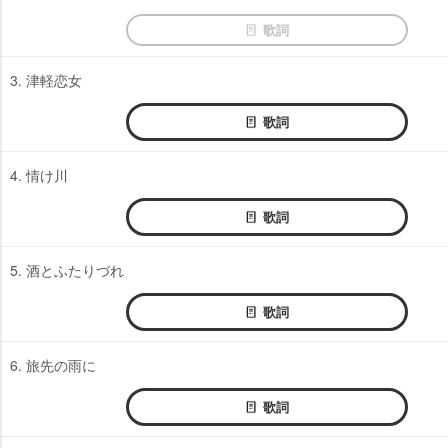
歌詞
3. 津軽恋女
歌詞
4. 情け川
歌詞
5. 酒とふたりづれ
歌詞
6. 旅先の雨に
歌詞