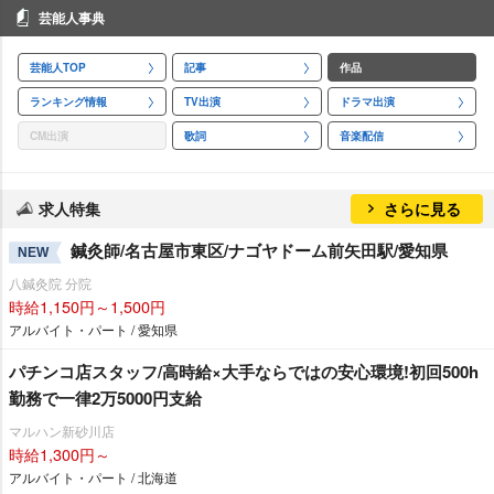
芸能人事典
芸能人TOP
記事
作品
ランキング情報
TV出演
ドラマ出演
CM出演
歌詞
音楽配信
求人特集
さらに見る
鍼灸師/名古屋市東区/ナゴヤドーム前矢田駅/愛知県
NEW
八鍼灸院 分院
時給1,150円～1,500円
アルバイト・パート / 愛知県
パチンコ店スタッフ/高時給×大手ならではの安心環境!初回500h
勤務で一律2万5000円支給
マルハン新砂川店
時給1,300円～
アルバイト・パート / 北海道