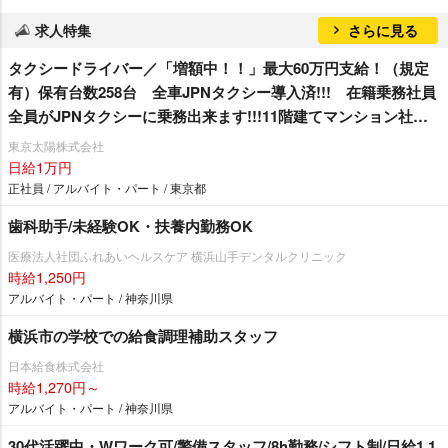
求人特集
さらに見る
タクシードライバー／「増額中！！」最大60万円支給！（規定
有）保有台数258台 全車JPNタクシー導入済!!! 在籍乗務社員
全員がJPNタクシーに乗務出来ます!!!11階建てマンション社
宅 1R1年間家賃無料！（規定有）
東京太陽株式会社
日給1万円
正社員 / アルバイト・パート / 東京都
歯科助手/未経験OK・扶養内勤務OK
医療法人社団ふれあいヘルスケア 横浜山手デンタルクリニック
時給1,250円
アルバイト・パート / 神奈川県
横浜市の学校での給食調理補助スタッフ
日本給食株式会社
時給1,270円～
アルバイト・パート / 神奈川県
30代活躍中・Wワーク可/警備スタッフ/8h勤務/シフト制/日給1.1