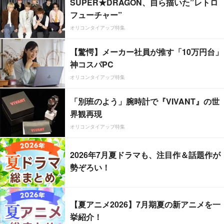
SUPER★DRAGON、自ら描いた”レトロ
フューチャー”
オリコンタイアップ特集
【驚愕】メーカー社員が推す「10万円台」
神コスパPC
オリコンタイアップ特集
「別班のよう」腕時計で『VIVANT』の世
界観再現
オリコンタイアップ特集
2026年7月夏ドラマも、注目作＆話題作が
勢ぞろい！
【夏アニメ2026】7月期夏の新アニメを一
挙紹介！