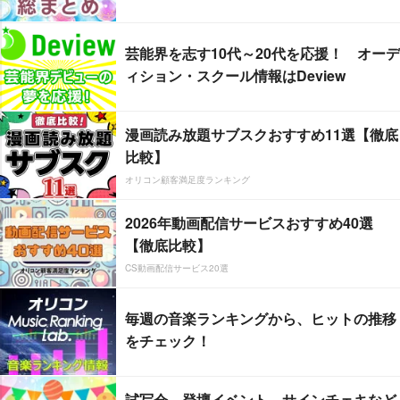
芸能界を志す10代～20代を応援！ オーデ
ィション・スクール情報はDeview
漫画読み放題サブスクおすすめ11選【徹底
比較】
オリコン顧客満足度ランキング
2026年動画配信サービスおすすめ40選
【徹底比較】
CS動画配信サービス20選
毎週の音楽ランキングから、ヒットの推移
をチェック！
試写会、登壇イベント、サインチェキなど