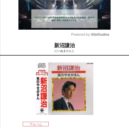
Powered by 
GliaStudios
新沼謙治
M
にいぬまけんじ
u
t
e
アルバム