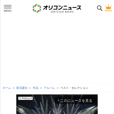
ホーム
新沼謙治
作品
アルバム
ベスト・セレクション
このニュースを見る
arrow_forward_ios