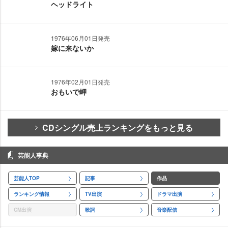
ヘッドライト
1976年06月01日発売
嫁に来ないか
1976年02月01日発売
おもいで岬
CDシングル売上ランキングをもっと見る
芸能人事典
芸能人TOP
記事
作品
ランキング情報
TV出演
ドラマ出演
CM出演
歌詞
音楽配信