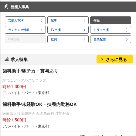
芸能人事典
芸能人TOP
記事
作品
ランキング情報
TV出演
ドラマ出演
CM出演
歌詞
音楽配信
求人特集
さらに見る
歯科助手/駅チカ・賞与あり
かねこデンタルクリニック
時給1,300円
アルバイト・パート / 東京都
歯科助手/未経験OK・扶養内勤務OK
医療法人社団馨悠会 みのる歯科 浮間舟渡
時給1,500円
アルバイト・パート / 東京都