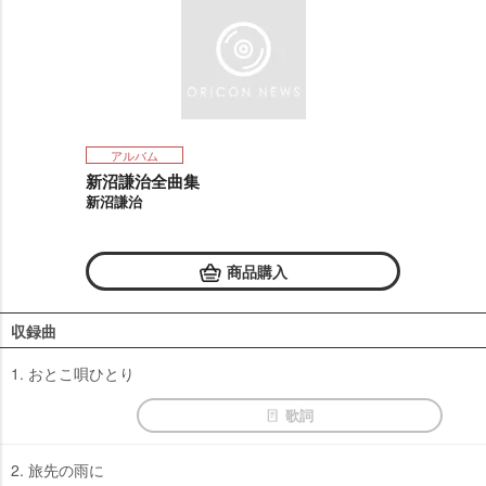
アルバム
新沼謙治全曲集
新沼謙治
商品購入
収録曲
1. おとこ唄ひとり
歌詞
2. 旅先の雨に