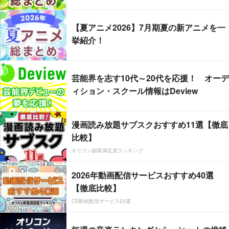
【夏アニメ2026】7月期夏の新アニメを一
挙紹介！
芸能界を志す10代～20代を応援！ オーデ
ィション・スクール情報はDeview
漫画読み放題サブスクおすすめ11選【徹底
比較】
オリコン顧客満足度ランキング
2026年動画配信サービスおすすめ40選
【徹底比較】
CS動画配信サービス20選