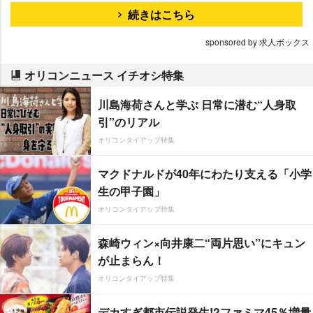
続きはこちら
sponsored by 求人ボックス
オリコンニュース イチオシ特集
川島海荷さんと学ぶ 日常に潜む“人身取
引”のリアル
オリコンタイアップ特集
マクドナルドが40年にわたり支える「小学
生の甲子園」
オリコンタイアップ特集
森崎ウィン×向井康二“両片思い”にキュン
が止まらん！
オリコンタイアップ特集
デカすぎ都市伝説発生!?ファミマ45％増量