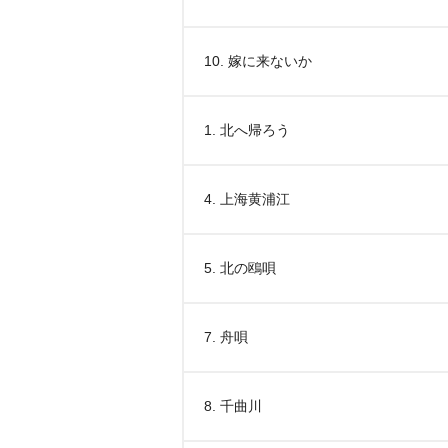
10. 嫁に来ないか
1. 北へ帰ろう
4. 上海黄浦江
5. 北の鴎唄
7. 舟唄
8. 千曲川