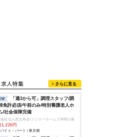
さらに見る
「週3から可」調理スタッフ/調
EW
師免許必須/午前のみ/特別養護老人ホ
ム/社会保障完備
会福祉法人恵比寿会/フェローホームズ仲間の家
1,226円
バイト・パート / 東京都