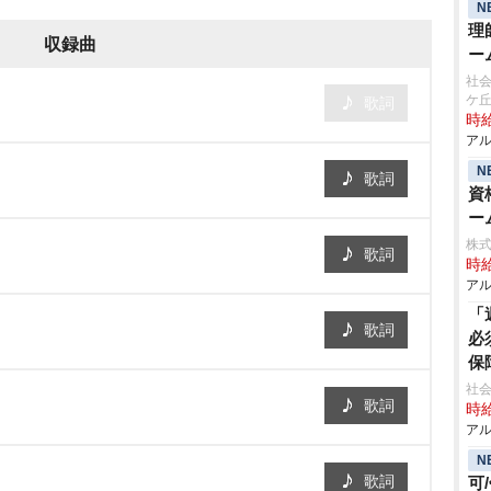
N
理
収録曲
ー
社会
ケ
歌詞
時給
アル
N
歌詞
資
ー
株
歌詞
時給
アル
「
歌詞
必
保
社
歌詞
時給
アル
N
歌詞
可