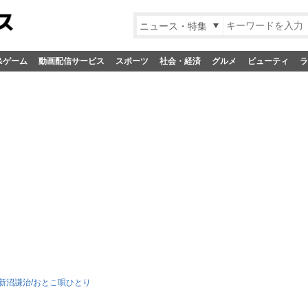
ニュース・特集
&ゲーム
動画配信サービス
スポーツ
社会・経済
グルメ
ビューティ
ラ
 新沼謙治/おとこ唄ひとり