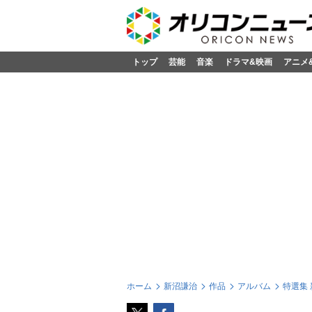
トップ
芸能
音楽
ドラマ&映画
アニメ
ホーム
新沼謙治
作品
アルバム
特選集