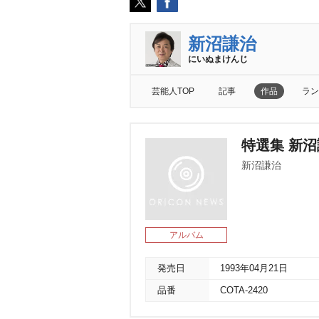
新沼謙治
にいぬまけんじ
芸能人TOP
記事
作品
ラン
特選集 新
新沼謙治
アルバム
発売日
1993年04月21日
品番
COTA-2420