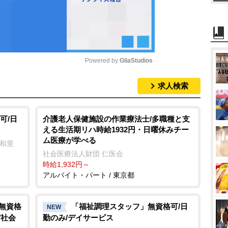
Powered by 
GliaStudios
求人検索
M
u
t
可/日
介護老人保健施設の作業療法士/多職種と支
える生活期リハ時給1932円・日曜休みチー
e
ム医療が学べる
 和里
社会医療法人財団 仁医会
時給1,932円～
アルバイト・パート / 東京都
/無資格
「福祉調理スタッフ」無資格可/日
NEW
/社会
勤のみ/デイサービス