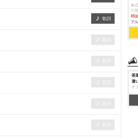
株式
の
時給
歌詞
アル
歌詞
歌詞
茶
違
歌詞
オ
歌詞
歌詞