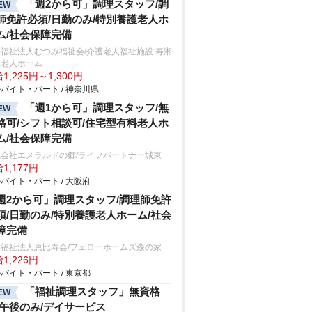
「週2から可」調理スタッフ/調
EW
師免許必須/日勤のみ/特別養護老人ホ
ム/社会保障完備
福祉法人むつみ福祉会/介護老人福祉施設 寿湘
丘老人ホーム
1,225円～1,300円
バイト・パート / 神奈川県
「週1から可」調理スタッフ/無
EW
格可/シフト相談可/住宅型有料老人ホ
ム/社会保障完備
式会社エメラルドの郷/ライフパートナー城東
1,177円
バイト・パート / 大阪府
週2から可」調理スタッフ/調理師免許
須/日勤のみ/特別養護老人ホーム/社会
障完備
会福祉法人恵比寿会/フェローホームズ森の家
1,226円
バイト・パート / 東京都
「福祉調理スタッフ」無資格
EW
/午後のみ/デイサービス