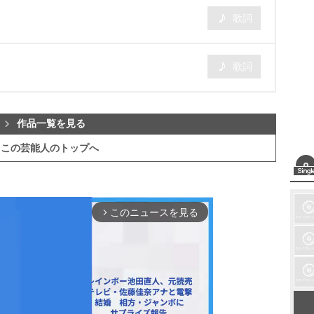
歌詞
歌詞
作品一覧を見る
この芸能人のトップへ
このニュースを見る
arrow_forward_ios