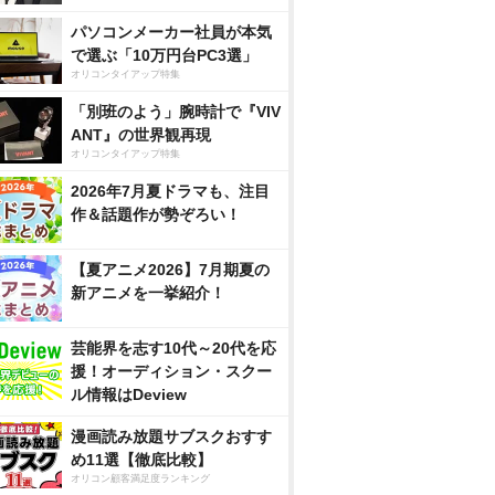
パソコンメーカー社員が本気
で選ぶ「10万円台PC3選」
オリコンタイアップ特集
「別班のよう」腕時計で『VIV
ANT』の世界観再現
オリコンタイアップ特集
2026年7月夏ドラマも、注目
作＆話題作が勢ぞろい！
【夏アニメ2026】7月期夏の
新アニメを一挙紹介！
芸能界を志す10代～20代を応
援！オーディション・スクー
ル情報はDeview
漫画読み放題サブスクおすす
め11選【徹底比較】
オリコン顧客満足度ランキング