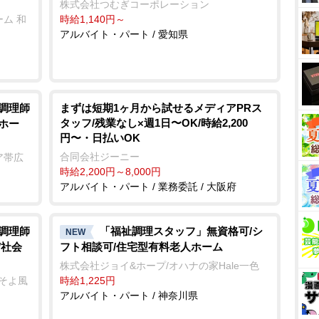
株式会社つむぎコーポレーション
ム 和
時給1,140円～
アルバイト・パート / 愛知県
/調理師
まずは短期1ヶ月から試せるメディアPRス
タッフ/残業なし×週1日〜OK/時給2,200
ホー
円〜・日払いOK
合同会社ジーニー
ア帯広
時給2,200円～8,000円
アルバイト・パート / 業務委託 / 大阪府
/調理師
「福祉調理スタッフ」無資格可/シ
NEW
/社会
フト相談可/住宅型有料老人ホーム
株式会社ジョイ&ホープ/オハナの家Hale一色
ーそよ風
時給1,225円
アルバイト・パート / 神奈川県