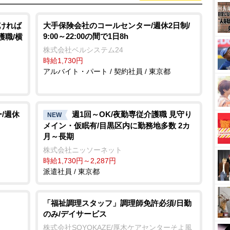
なければ
大手保険会社のコールセンター/週休2日制/
9:00～22:00の間で1日8h
護職/横
株式会社ベルシステム24
時給1,730円
アルバイト・パート / 契約社員 / 東京都
/週休
週1回～OK/夜勤専従介護職 見守り
NEW
メイン・仮眠有/目黒区内に勤務地多数 2カ
月～長期
株式会社ニッソーネット
時給1,730円～2,287円
派遣社員 / 東京都
「福祉調理スタッフ」調理師免許必須/日勤
のみ/デイサービス
株式会社SOYOKAZE/厚木ケアセンターそよ風