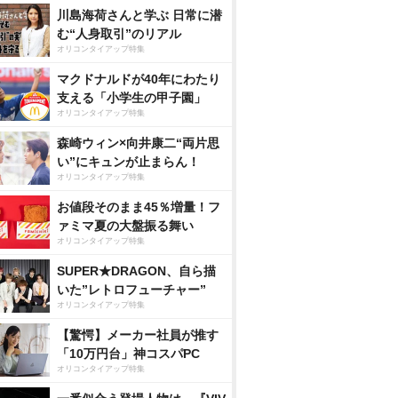
川島海荷さんと学ぶ 日常に潜
む“人身取引”のリアル
オリコンタイアップ特集
マクドナルドが40年にわたり
支える「小学生の甲子園」
オリコンタイアップ特集
森崎ウィン×向井康二“両片思
い”にキュンが止まらん！
オリコンタイアップ特集
お値段そのまま45％増量！フ
ァミマ夏の大盤振る舞い
オリコンタイアップ特集
SUPER★DRAGON、自ら描
いた”レトロフューチャー”
オリコンタイアップ特集
【驚愕】メーカー社員が推す
「10万円台」神コスパPC
オリコンタイアップ特集