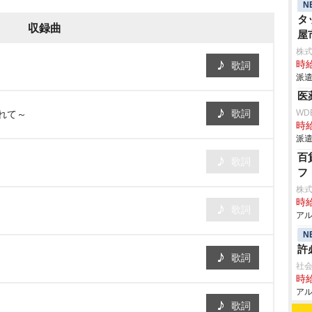
N
タ
収録曲
屋
株
時給
歌詞
派遣
医
歌詞
WD
れて～
時給
派遣
百
歌詞
フ
株
時給
歌詞
アル
N
許
歌詞
社
時給
アル
歌詞