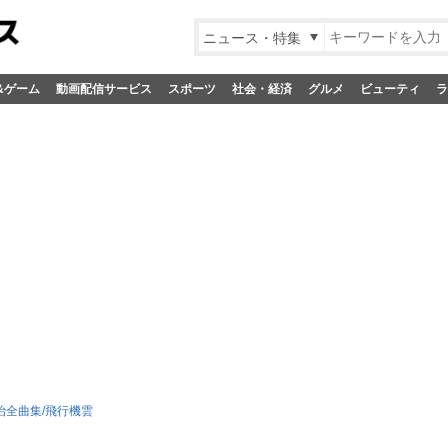
ニュース・特集
&ゲーム
動画配信サービス
スポーツ
社会・経済
グルメ
ビューティ
ラ
治全曲集/飛行機雲