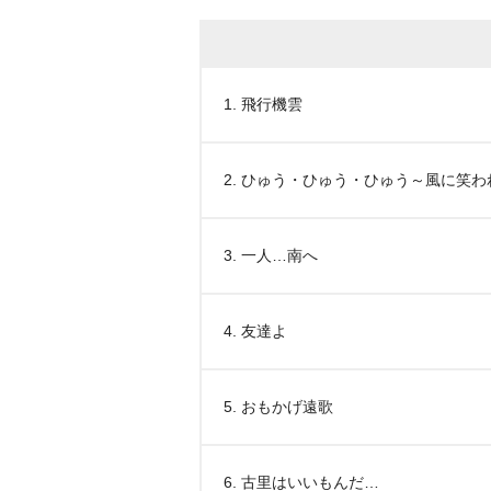
1. 飛行機雲
2. ひゅう・ひゅう・ひゅう～風に笑わ
3. 一人…南へ
4. 友達よ
5. おもかげ遠歌
6. 古里はいいもんだ…