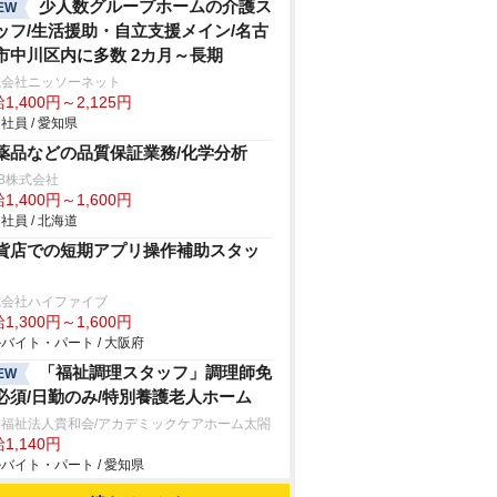
少人数グループホームの介護ス
EW
ッフ/生活援助・自立支援メイン/名古
市中川区内に多数 2カ月～長期
式会社ニッソーネット
1,400円～2,125円
社員 / 愛知県
薬品などの品質保証業務/化学分析
B株式会社
1,400円～1,600円
社員 / 北海道
貨店での短期アプリ操作補助スタッ
式会社ハイファイブ
1,300円～1,600円
バイト・パート / 大阪府
「福祉調理スタッフ」調理師免
EW
必須/日勤のみ/特別養護老人ホーム
会福祉法人貴和会/アカデミックケアホーム太閤
1,140円
バイト・パート / 愛知県