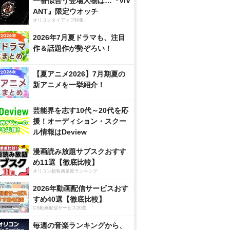
一番似合う登場人物は…『VIV
ANT』限定ウオッチ
オリコンタイアップ特集
2026年7月夏ドラマも、注目
作＆話題作が勢ぞろい！
【夏アニメ2026】7月期夏の
新アニメを一挙紹介！
芸能界を志す10代～20代を応
援！オーディション・スクー
ル情報はDeview
漫画読み放題サブスクおすす
め11選【徹底比較】
オリコン顧客満足度ランキング
2026年動画配信サービスおす
すめ40選【徹底比較】
CS動画配信サービス20選
毎週の音楽ランキングから、