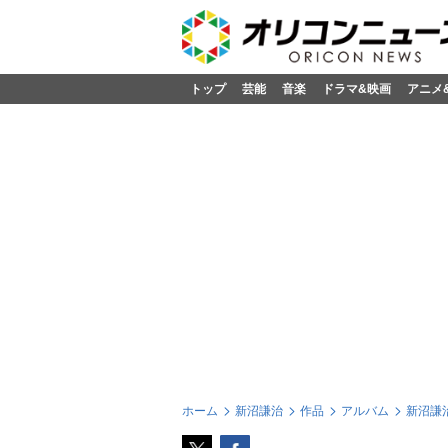
トップ
芸能
音楽
ドラマ&映画
アニメ
ホーム
新沼謙治
作品
アルバム
新沼謙