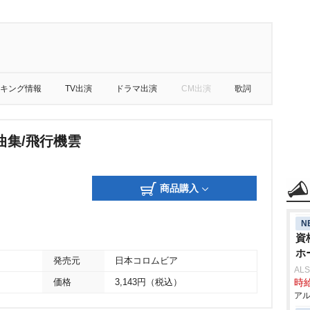
キング情報
TV出演
ドラマ出演
CM出演
歌詞
曲集/飛行機雲
商品購入
N
資
ホ
発売元
日本コロムビア
AL
価格
3,143円（税込）
時給
アル