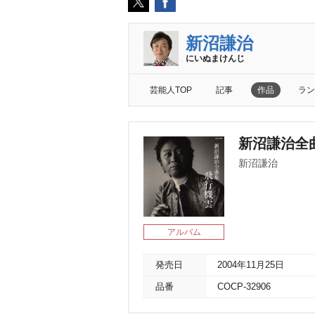
新沼謙治
にいぬまけんじ
芸能人TOP
記事
作品
ラン
新沼謙治全
新沼謙治
アルバム
発売日
2004年11月25日
品番
COCP-32906