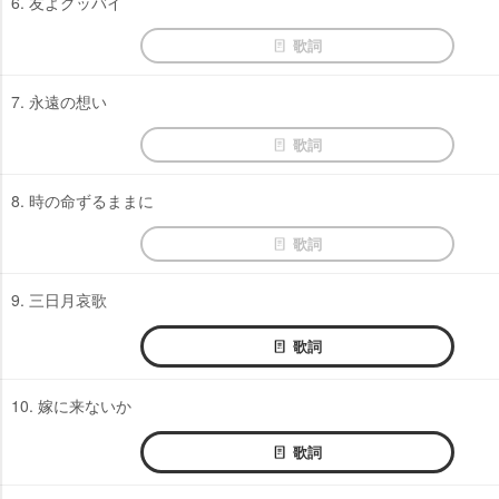
6. 友よグッバイ
歌詞
7. 永遠の想い
歌詞
8. 時の命ずるままに
歌詞
9. 三日月哀歌
歌詞
10. 嫁に来ないか
歌詞