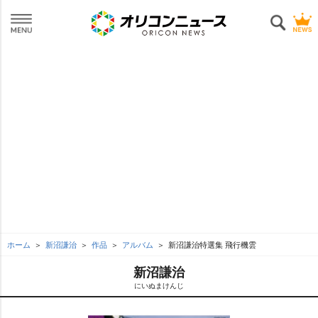
ホーム
新沼謙治
作品
アルバム
新沼謙治特選集 飛行機雲
新沼謙治
にいぬまけんじ