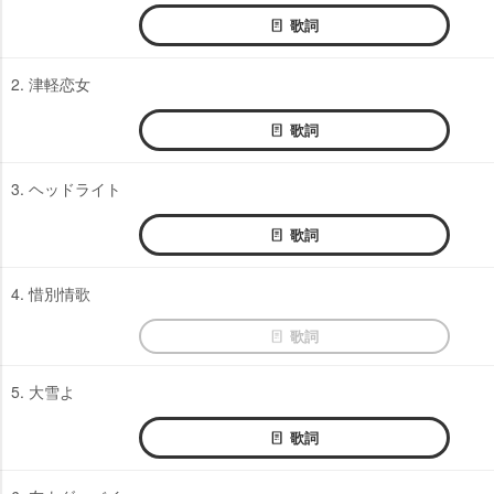
歌詞
2. 津軽恋女
歌詞
3. ヘッドライト
歌詞
4. 惜別情歌
歌詞
5. 大雪よ
歌詞