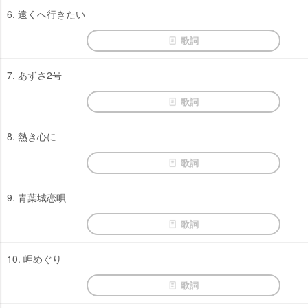
6. 遠くへ行きたい
歌詞
7. あずさ2号
歌詞
8. 熱き心に
歌詞
9. 青葉城恋唄
歌詞
10. 岬めぐり
歌詞