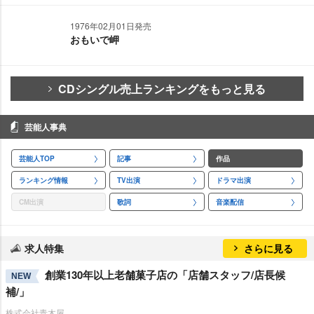
1976年02月01日発売
おもいで岬
CDシングル売上ランキングをもっと見る
芸能人事典
芸能人TOP
記事
作品
ランキング情報
TV出演
ドラマ出演
CM出演
歌詞
音楽配信
求人特集
さらに見る
創業130年以上老舗菓子店の「店舗スタッフ/店長候
NEW
補/」
株式会社青木屋