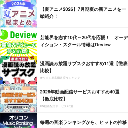
【夏アニメ2026】7月期夏の新アニメを一
挙紹介！
芸能界を志す10代～20代を応援！ オーデ
ィション・スクール情報はDeview
漫画読み放題サブスクおすすめ11選【徹底
比較】
オリコン顧客満足度ランキング
2026年動画配信サービスおすすめ40選
【徹底比較】
CS動画配信サービス20選
毎週の音楽ランキングから、ヒットの推移