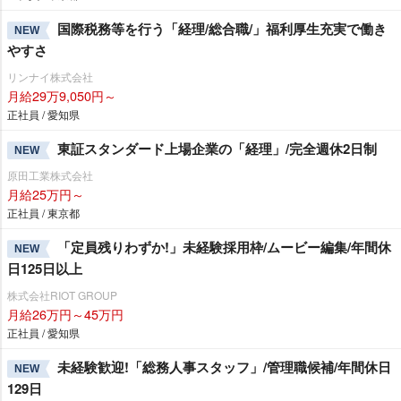
国際税務等を行う「経理/総合職/」福利厚生充実で働き
NEW
すさ
リンナイ株式会社
月給29万9,050円～
正社員 / 愛知県
東証スタンダード上場企業の「経理」/完全週休2日制
NEW
原田工業株式会社
月給25万円～
正社員 / 東京都
「定員残りわずか!」未経験採用枠/ムービー編集/年間休
NEW
日125日以上
株式会社RIOT GROUP
月給26万円～45万円
正社員 / 愛知県
未経験歓迎!「総務人事スタッフ」/管理職候補/年間休日
NEW
129日