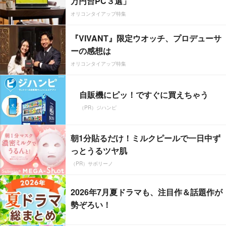
万円台PC３選」
オリコンタイアップ特集
『VIVANT』限定ウオッチ、プロデューサ
ーの感想は
オリコンタイアップ特集
自販機にピッ！ですぐに買えちゃう
（PR）ジハンピ
朝1分貼るだけ！ミルクピールで一日中ず
っとうるツヤ肌
（PR）サボリーノ
2026年7月夏ドラマも、注目作＆話題作が
勢ぞろい！