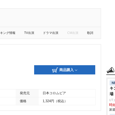
キング情報
TV出演
ドラマ出演
CM出演
歌詞
商品購入
N
キ
発売元
日本コロムビア
場
UT
価格
1,324円（税込）
時給
派遣