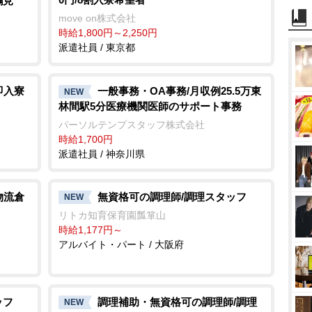
鶴見
move on株式会社
時給1,800円～2,250円
派遣社員 / 東京都
即入寮
一般事務・OA事務/月収例25.5万東
NEW
林間駅5分医療機関医師のサポート事務
パーソルテンプスタッフ株式会社
時給1,700円
派遣社員 / 神奈川県
物流倉
無資格可の調理師/調理スタッフ
NEW
リトカ知育保育園瓢箪山
時給1,177円～
アルバイト・パート / 大阪府
ッフ
調理補助・無資格可の調理師/調理
NEW