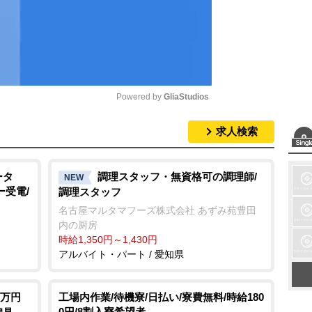
Powered by 
GliaStudios
求人検索
M
u
t
ータ
調理スタッフ・無資格可の調理師/
NEW
ー受電/
調理スタッフ
e
名古屋マルタマフーズ株式会社 あずみ苑豊田
内の厨房
時給1,350円～1,430円
アルバイト・パート / 愛知県
2万円
工場内作業/待機寮/日払い/寮費無料/時給180
0円/8割入寮希望者