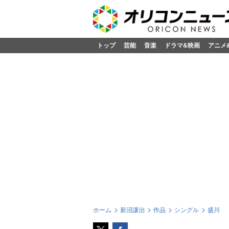
トップ
芸能
音楽
ドラマ&映画
アニメ
ホーム
新沼謙治
作品
シングル
盛川