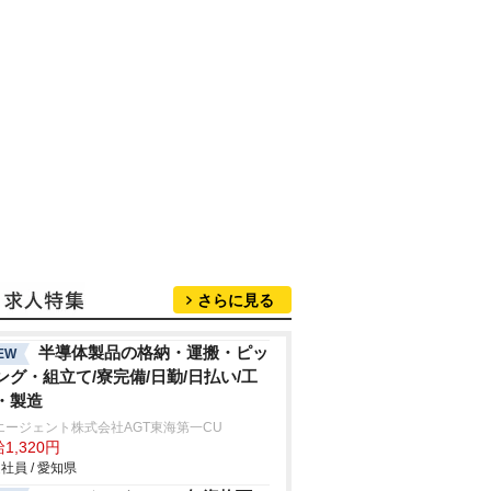
さらに見る
半導体製品の格納・運搬・ピッ
EW
ング・組立て/寮完備/日勤/日払い/工
・製造
エージェント株式会社AGT東海第一CU
1,320円
社員 / 愛知県