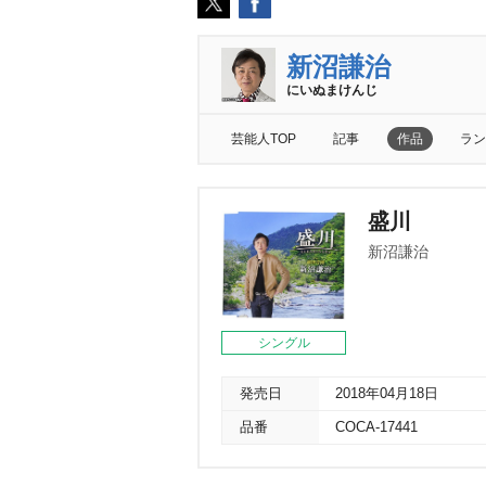
新沼謙治
にいぬまけんじ
芸能人TOP
記事
作品
ラン
盛川
新沼謙治
シングル
発売日
2018年04月18日
品番
COCA-17441