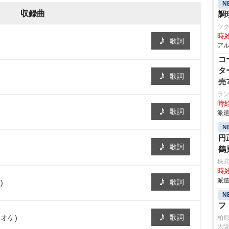
N
収録曲
調
ツ
時給
歌詞
アル
コ
タ
歌詞
売
ラ
時給
歌詞
派遣
N
円
歌詞
鶴
株
時給
派遣
歌詞
)
N
フ
歌詞
オケ)
柏
大