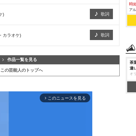
時給
アル
歌詞
ケ)
歌詞
・カラオケ)
作品一覧を見る
茶
違
この芸能人のトップへ
オ
このニュースを見る
arrow_forward_ios