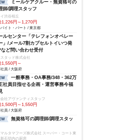
ミールケアクルー・無資格可の
EW
理師/調理スタッフ
クイ渋谷桜丘
1,226円～1,270円
バイト・パート / 東京都
ールセンター「テレフォンオペレー
ー」/メール7割カプセルトイいつ発
?など問い合わせ受付
ンスタッド株式会社
1,550円～
社員 / 大阪府
一般事務・OA事務/348・362万
EW
正社員目指せる企画・運営事務今福
見
式会社アヴァンティスタッフ
1,500円～1,550円
社員 / 大阪府
無資格可の調理師/調理スタッ
EW
原マルタマフーズ株式会社 スーパー・コート東
阪新石切内の厨房