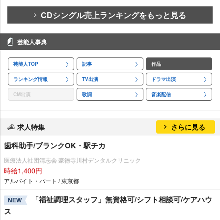
CDシングル売上ランキングをもっと見る
芸能人事典
芸能人TOP
記事
作品
ランキング情報
TV出演
ドラマ出演
CM出演
歌詞
音楽配信
求人特集
さらに見る
歯科助手/ブランクOK・駅チカ
医療法人社団清志会 豪徳寺川村デンタルクリニック
時給1,400円
アルバイト・パート / 東京都
「福祉調理スタッフ」無資格可/シフト相談可/ケアハウ
NEW
ス