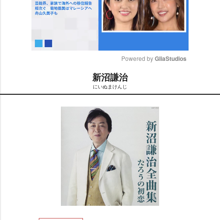
Powered by 
GliaStudios
新沼謙治
M
にいぬまけんじ
u
t
e