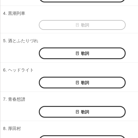
4. 黒潮列車
歌詞
5. 酒とふたりづれ
歌詞
6. ヘッドライト
歌詞
7. 青春想譜
歌詞
8. 厚田村