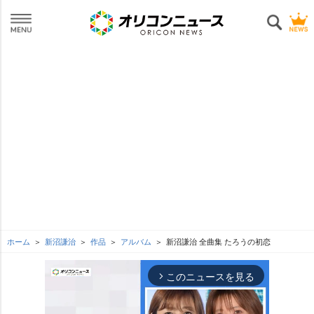
ホーム
新沼謙治
作品
アルバム
新沼謙治 全曲集 たろうの初恋
このニュースを見る
arrow_forward_ios