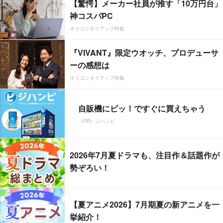
【驚愕】メーカー社員が推す「10万円台」
神コスパPC
オリコンタイアップ特集
『VIVANT』限定ウオッチ、プロデューサ
ーの感想は
オリコンタイアップ特集
自販機にピッ！ですぐに買えちゃう
（PR）ジハンピ
2026年7月夏ドラマも、注目作＆話題作が
勢ぞろい！
【夏アニメ2026】7月期夏の新アニメを一
挙紹介！