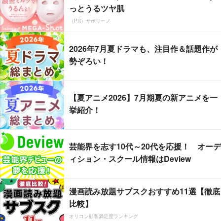
っとうるツヤ肌
（PR）サボリーノ
2026年7月夏ドラマも、注目作＆話題作が
勢ぞろい！
【夏アニメ2026】7月期夏の新アニメを一
挙紹介！
芸能界を志す10代～20代を応援！ オーデ
ィション・スクール情報はDeview
漫画読み放題サブスクおすすめ11選【徹底
比較】
オリコン顧客満足度ランキング