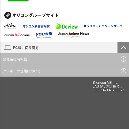
PC版に切り替え
禁無断複写転載
クッキーの使用について
© oricon ME inc.
JASRAC許諾番号：
9009642140Y38026