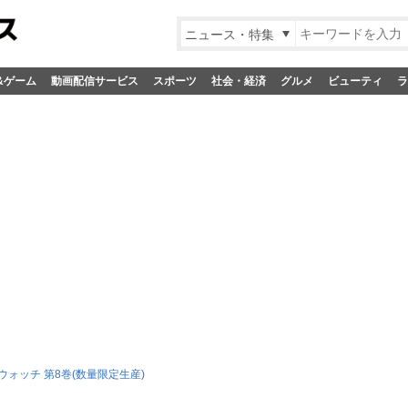
ニュース・特集
&ゲーム
動画配信サービス
スポーツ
社会・経済
グルメ
ビューティ
ラ
ウォッチ 第8巻(数量限定生産)