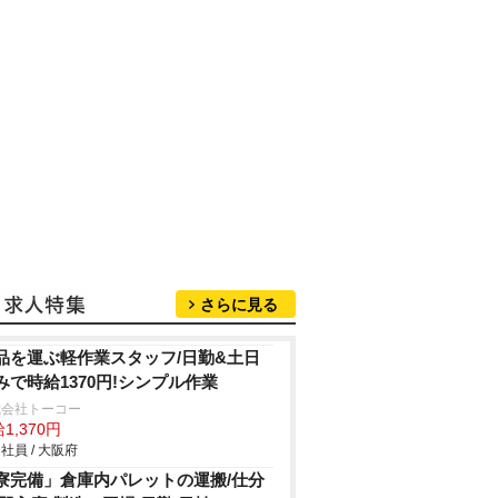
さらに見る
品を運ぶ軽作業スタッフ/日勤&土日
みで時給1370円!シンプル作業
式会社トーコー
1,370円
社員 / 大阪府
寮完備」倉庫内パレットの運搬/仕分