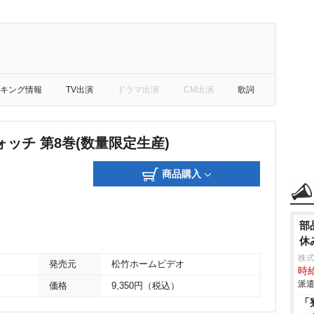
キング情報
TV出演
ドラマ出演
CM出演
歌詞
ッチ 第8巻(数量限定生産)
商品購入
部
休
株
発売元
松竹ホームビデオ
時給
派遣
価格
9,350円（税込）
「