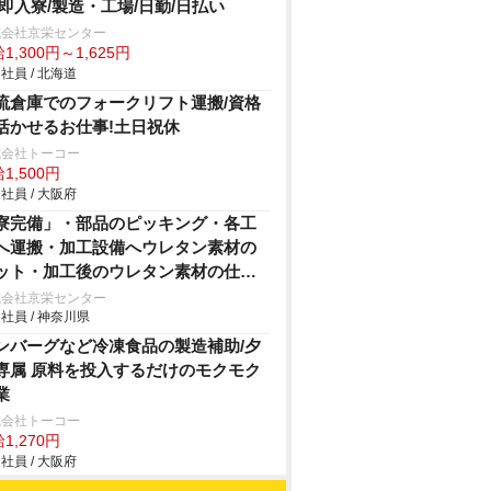
/即入寮/製造・工場/日勤/日払い
式会社京栄センター
1,300円～1,625円
社員 / 北海道
流倉庫でのフォークリフト運搬/資格
活かせるお仕事!土日祝休
式会社トーコー
1,500円
社員 / 大阪府
寮完備」・部品のピッキング・各工
へ運搬・加工設備へウレタン素材の
ット・加工後のウレタン素材の仕上
・手作業やエアドライバーを使用し
式会社京栄センター
社員 / 神奈川県
の車用シートの組付け・製品の検査
業/即入寮/製造・工場
ンバーグなど冷凍食品の製造補助/夕
専属 原料を投入するだけのモクモク
業
式会社トーコー
1,270円
社員 / 大阪府