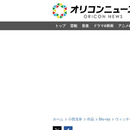
トップ
芸能
音楽
ドラマ&映画
アニメ
ホーム
小西克幸
作品
Blu-ray
ウィッチ