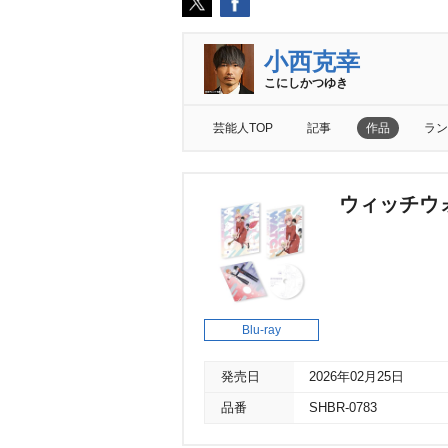
小西克幸
こにしかつゆき
芸能人TOP
記事
作品
ラン
ウィッチウォ
Blu-ray
発売日
2026年02月25日
品番
SHBR-0783