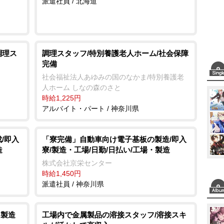
派遣社員 / 北海道
調理ス
調理スタッフ/特別養護老人ホーム/社会保障
完備
社会福祉法人あゆみの国のなかま/特別養護老
人ホーム しなの森のさと
時給1,225円
アルバイト・パート / 神奈川県
/即入
「寮完備」自動車向け電子基板の製造/即入
造
寮/製造・工場/日勤/日払い/工場・製造
株式会社京栄センター
時給1,450円
派遣社員 / 神奈川県
・製造
工場内で金属製品の溶接スタッフ/溶接スキ