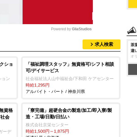
Powered by 
GliaStudios
求人検索
茶
M
違
u
オ
t
セレクショ
「福祉調理スタッフ」無資格可/シフト相談
可/デイサービス
e
クション
社会福祉法人山中福祉会/下和田 ケアセンター
時給1,295円
アルバイト・パート / 神奈川県
/無資格
「寮完備」超硬合金の製造/加工/即入寮/製
造・工場/日勤/日払い
/社会
株式会社京栄センター
時給1,500円～1,875円
ガーデ