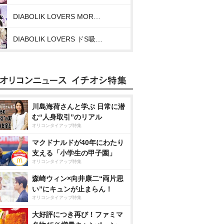
DIABOLIK LOVERS MORE CHARACTER SONG Vol.10 逆巻レイジ CV.小西克幸
DIABOLIK LOVERS ドS吸血CD BLOODY BOUQUET Vol.6 逆巻レイジ
川島海荷さんと学ぶ 日常に潜
む“人身取引”のリアル
オリコンタイアップ特集
マクドナルドが40年にわたり
支える「小学生の甲子園」
オリコンタイアップ特集
森崎ウィン×向井康二“両片思
い”にキュンが止まらん！
オリコンタイアップ特集
大好評につき再び！ファミマ