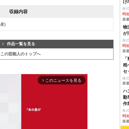
け
株
収録内容
時給
派遣
産)
物
が
株
作品一覧を見る
時給
派遣
この芸能人のトップへ
「
程
セ
げ
株
このニュースを見る
arrow_forward_ios
派遣
て
作
ハ
勤
作
株
時給
派遣