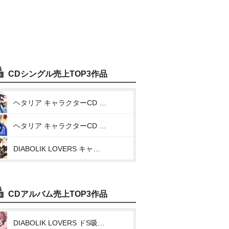
CDシングル売上TOP3作品
ヘタリア キャラクターCD Vol.6 アメリカ(W・D・C～World Dancing～)
ヘタリア キャラクターCD Ⅱ Vol.6 アメリカ(小西克幸)(I’m your HERO☆)
DIABOLIK LOVERS キャラクターソング Vol.6 逆巻レイジ 「とある預言者の、運命」
CDアルバム売上TOP3作品
DIABOLIK LOVERS ドS吸血CD MORE,BLOOD Vol.10 レイジ cv.小西克幸