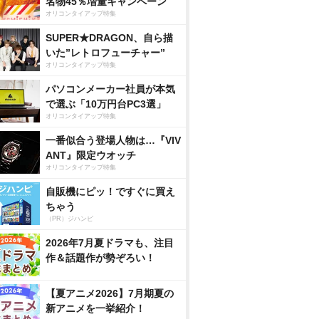
名物45％増量キャンペーン
オリコンタイアップ特集
SUPER★DRAGON、自ら描
いた”レトロフューチャー”
オリコンタイアップ特集
パソコンメーカー社員が本気
で選ぶ「10万円台PC3選」
オリコンタイアップ特集
一番似合う登場人物は…『VIV
ANT』限定ウオッチ
オリコンタイアップ特集
自販機にピッ！ですぐに買え
ちゃう
（PR）ジハンピ
2026年7月夏ドラマも、注目
作＆話題作が勢ぞろい！
【夏アニメ2026】7月期夏の
新アニメを一挙紹介！