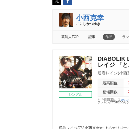
小西克幸
こにしかつゆき
芸能人TOP
記事
作品
ラン
DIABOLI
レイジ 「
逆巻レイジ(小西
最高順位
登場回数
シングル
※「登場回数」は
you
ランキングTOP200
逆巻レイジ(CV.小西克幸)によるオリジナル