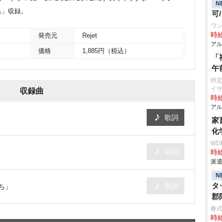
N
ち」収録。
可
ワン
時給
発売元
Rejet
アル
価格
1,885円（税込）
「
午
特
イ
収録曲
時給
アル
歌詞
家
化
WD
歌詞
時給
派遣
N
タ
歌詞
ち」
郡
株
時給