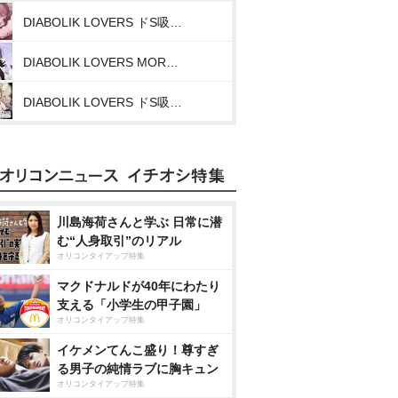
DIABOLIK LOVERS ドS吸血CD MORE,BLOOD Vol.10 レイジ cv.小西克幸
DIABOLIK LOVERS MORE CHARACTER SONG Vol.10 逆巻レイジ CV.小西克幸
DIABOLIK LOVERS ドS吸血CD BLOODY BOUQUET Vol.6 逆巻レイジ
川島海荷さんと学ぶ 日常に潜
む“人身取引”のリアル
オリコンタイアップ特集
マクドナルドが40年にわたり
支える「小学生の甲子園」
オリコンタイアップ特集
イケメンてんこ盛り！尊すぎ
る男子の純情ラブに胸キュン
オリコンタイアップ特集