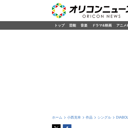
トップ
芸能
音楽
ドラマ&映画
アニメ
ホーム
小西克幸
作品
シングル
DIAB