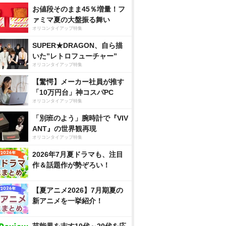
お値段そのまま45％増量！フ
ァミマ夏の大盤振る舞い
オリコンタイアップ特集
SUPER★DRAGON、自ら描
いた”レトロフューチャー”
オリコンタイアップ特集
【驚愕】メーカー社員が推す
「10万円台」神コスパPC
オリコンタイアップ特集
「別班のよう」腕時計で『VIV
ANT』の世界観再現
オリコンタイアップ特集
2026年7月夏ドラマも、注目
作＆話題作が勢ぞろい！
【夏アニメ2026】7月期夏の
新アニメを一挙紹介！