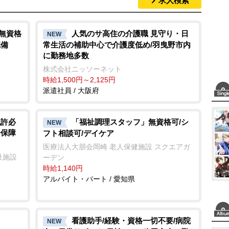
求人検索
M
u
t
/無資格
人気のサ高住の介護職 見守り・日
NEW
完備
常生活の補助中心で介護度低め/羽曳野市内
e
に勤務地多数
株式会社ニッソーネット
時給1,500円～2,125円
派遣社員 / 大阪府
免許必
「福祉調理スタッフ」無資格可/シ
NEW
会保障
フト相談可/デイケア
医療法人大朋会岡崎 老人保健施設 スクエアガ
祉施設
ーデン
時給1,140円
アルバイト・パート / 愛知県
看護助手/経験・資格一切不要/病院
NEW