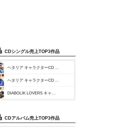
CDシングル売上TOP3作品
ヘタリア キャラクターCD Vol.6 アメリカ(W・D・C～World Dancing～)
ヘタリア キャラクターCD Ⅱ Vol.6 アメリカ(小西克幸)(I’m your HERO☆)
DIABOLIK LOVERS キャラクターソング Vol.6 逆巻レイジ 「とある預言者の、運命」
CDアルバム売上TOP3作品