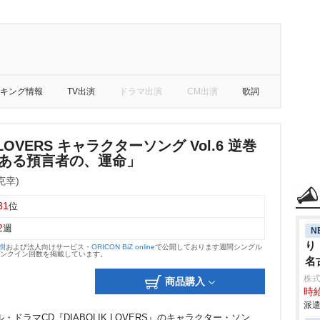
キング情報
TV出演
ドラマ出演
CM出演
歌詞
K LOVERS キャラクターソング Vol.6 逆巻
とある預言者の、運命」
克幸)
31
位
2
週
N
り
大樹
および法人向けサービス・
ORICON BiZ online
で公開しております週間シングル
のランクイン回数を掲載しています。
名
株
商品購入
時給
派遣
・ドラマCD『DIABOLIK LOVERS』のキャラクター・ソン