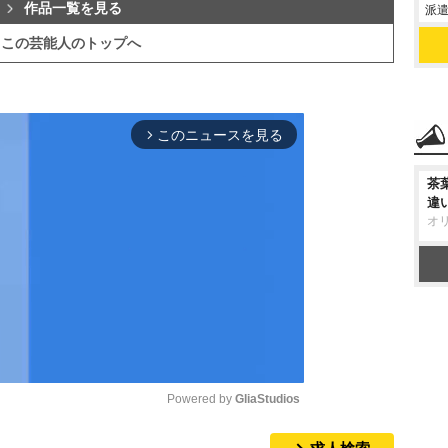
作品一覧を見る
派遣
この芸能人のトップへ
このニュースを見る
arrow_forward_ios
茶
違
オ
Powered by 
GliaStudios