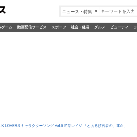
ニュース・特集
&ゲーム
動画配信サービス
スポーツ
社会・経済
グルメ
ビューティ
ラ
OLIK LOVERS キャラクターソング Vol.6 逆巻レイジ 「とある預言者の、運命」