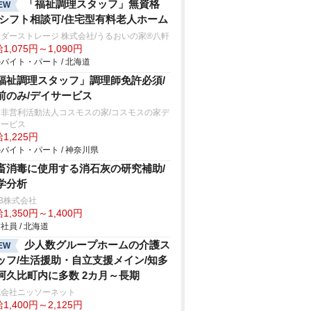
「福祉調理スタッフ」無資格
EW
/シフト相談可/住宅型有料老人ホーム
ダーストレージ 株式会社/うるおいの家®八軒
1,075円～1,090円
バイト・パート / 北海道
福祉調理スタッフ」調理師免許必須/
前のみ/デイサービス
定非営利活動法人コスモスの家/コスモスの家デ
サービス
1,225円
バイト・パート / 神奈川県
畜消毒に使用する消石灰の研究補助/
学分析
B株式会社
1,350円～1,400円
社員 / 北海道
少人数グループホームの介護ス
EW
ッフ/生活援助・自立支援メイン/知多
阿久比町内に多数 2カ月～長期
式会社ニッソーネット
1,400円～2,125円