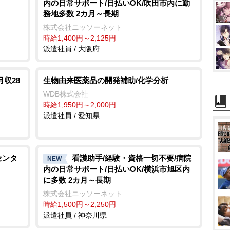
内の日常サポート/日払いOK/吹田市内に勤
務地多数 2カ月～長期
株式会社ニッソーネット
時給1,400円～2,125円
派遣社員 / 大阪府
収28
生物由来医薬品の開発補助/化学分析
WDB株式会社
時給1,950円～2,000円
派遣社員 / 愛知県
センタ
看護助手/経験・資格一切不要/病院
NEW
内の日常サポート/日払いOK/横浜市旭区内
に多数 2カ月～長期
株式会社ニッソーネット
時給1,500円～2,250円
派遣社員 / 神奈川県