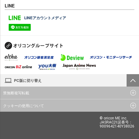
LINE
LINEアカウントメディア
PC版に切り替え
禁無断複写転載
クッキーの使用について
© oricon ME inc.
JASRAC許諾番号：
9009642140Y38026