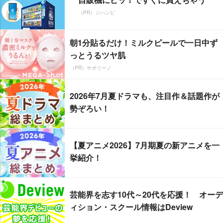
（PR）ジハンピ
朝1分貼るだけ！ミルクピールで一日中ず
っとうるツヤ肌
（PR）サボリーノ
2026年7月夏ドラマも、注目作＆話題作が
勢ぞろい！
【夏アニメ2026】7月期夏の新アニメを一
挙紹介！
芸能界を志す10代～20代を応援！ オーデ
ィション・スクール情報はDeview