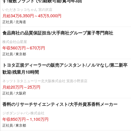
す!複数ブランドでの経験可能/賞与年3回
いただきコッコちゃん 宮の沢店
月給34万6,350円～45万5,000円
正社員 / 北海道
食品商社の品質保証担当/大手商社グループ菓子専門商社
株式会社山星屋
年収560万円～670万円
正社員 / 東京都
トヨタ正規ディーラーの販売アシスタント/ノルマなし/第二新卒
歓迎/残業月10時間
ネッツトヨタニューリー北大阪株式会社 箕面小野原店
月給20万円～25万円
正社員 / 大阪府
香料のリサーチサイエンティスト/大手外資系香料メーカー
ジボダンジャパン株式会社
年収850万円～1,100万円
正社員 / 東京都