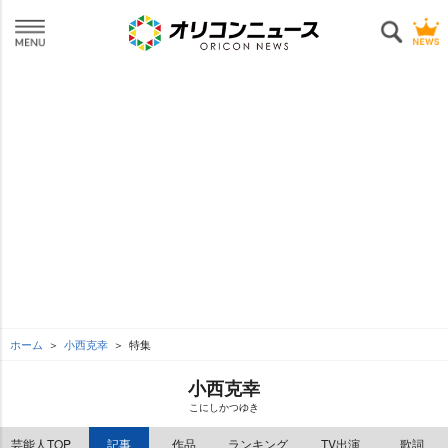
ホーム
小西克幸
特集
小西克幸
こにしかつゆき
芸能人TOP
記事
作品
ランキング
TV出演
歌詞