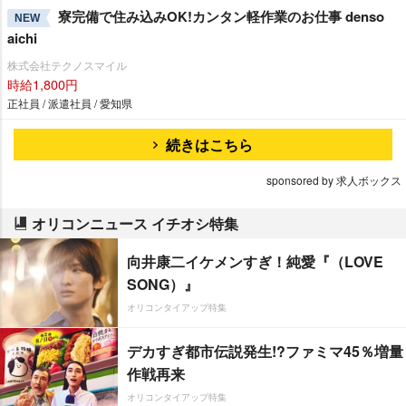
寮完備で住み込みOK!カンタン軽作業のお仕事 denso
NEW
aichi
株式会社テクノスマイル
時給1,800円
正社員 / 派遣社員 / 愛知県
続きはこちら
sponsored by 求人ボックス
オリコンニュース イチオシ特集
向井康二イケメンすぎ！純愛『（LOVE
SONG）』
オリコンタイアップ特集
デカすぎ都市伝説発生!?ファミマ45％増量
作戦再来
オリコンタイアップ特集