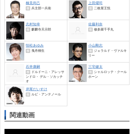
楠見尚己
上田燿司
兵主部一兵衛
二枚屋王悦
役
役
志村知幸
佐藤利奈
麒麟寺天示郎
修多羅千手丸
役
役
恒松あゆみ
小山剛志
曳舟桐生
ジェラルド・ヴァルキ
役
役
リー
石井康嗣
三宅健太
ドルドーニ・アレッサ
シャルロッテ・クール
役
役
ンドロ・ デル・ソカッチ
ホーン
オ
岸尾だいすけ
ルピ・アンテノール
役
関連動画