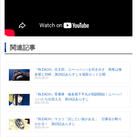
関連記事
『BLEACH』兵主部、ユーハバッハを叩き出す 雨竜は修
多羅と対峙…第25話あらすじ＆場面カット公開
2023-09-27
『BLEACH』零番隊・修多羅千手丸が戦闘開始！ユーハバ
ッハたち出迎える 第24話あらすじ
2023-09-20
『BLEACH』マユリ「試したい薬がある」 日番谷が斬り
かかる！ 第23話あらすじ
2023-09-14