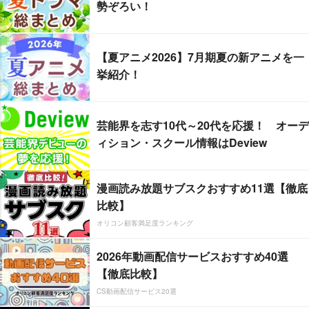
勢ぞろい！
【夏アニメ2026】7月期夏の新アニメを一
挙紹介！
芸能界を志す10代～20代を応援！ オーデ
ィション・スクール情報はDeview
漫画読み放題サブスクおすすめ11選【徹底
比較】
オリコン顧客満足度ランキング
2026年動画配信サービスおすすめ40選
【徹底比較】
CS動画配信サービス20選