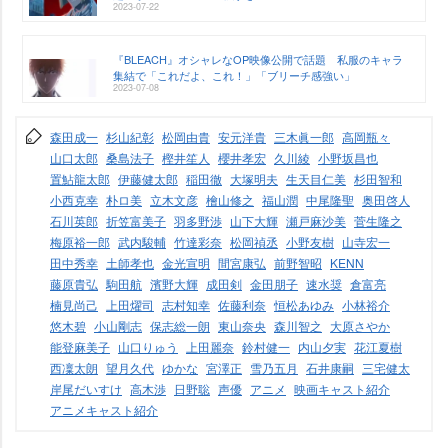
2023-07-22
『BLEACH』オシャレなOP映像公開で話題 私服のキャラ
集結で「これだよ、これ！」「ブリーチ感強い」
2023-07-08
森田成一
杉山紀彰
松岡由貴
安元洋貴
三木眞一郎
高岡瓶々
山口太郎
桑島法子
樫井笙人
櫻井孝宏
久川綾
小野坂昌也
置鮎龍太郎
伊藤健太郎
稲田徹
大塚明夫
生天目仁美
杉田智和
小西克幸
朴ロ美
立木文彦
檜山修之
福山潤
中尾隆聖
奥田啓人
石川英郎
折笠富美子
羽多野渉
山下大輝
瀬戸麻沙美
菅生隆之
梅原裕一郎
武内駿輔
竹達彩奈
松岡禎丞
小野友樹
山寺宏一
田中秀幸
土師孝也
金光宣明
間宮康弘
前野智昭
KENN
藤原貴弘
駒田航
濱野大輝
成田剣
金田朋子
速水奨
倉富亮
楠見尚己
上田燿司
志村知幸
佐藤利奈
恒松あゆみ
小林裕介
悠木碧
小山剛志
保志総一朗
東山奈央
森川智之
大原さやか
能登麻美子
山口りゅう
上田麗奈
鈴村健一
内山夕実
花江夏樹
西凜太朗
望月久代
ゆかな
宮澤正
雪乃五月
石井康嗣
三宅健太
岸尾だいすけ
高木渉
日野聡
声優
アニメ
映画キャスト紹介
アニメキャスト紹介