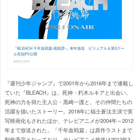
『BLEACH 千年血戦篇-相剋譚-』来年放送 ビジュアル＆第3クー
ル告知PV公開
2023-10-01
『週刊少年ジャンプ』で2001年から2016年まで連載し
ていた『BLEACH』は、死神・朽木ルキアと出会い、
死神の力を得た主人公・黒崎一護と、その仲間たちの
活躍を描いたストーリー。2018年に福士蒼汰主演で実
写映画化もされたほか、テレビアニメが2004年～2012
年まで放送された。「千年血戦篇」は原作ラストまで
制作予定となっており、テレビアニメ放送は2012年3