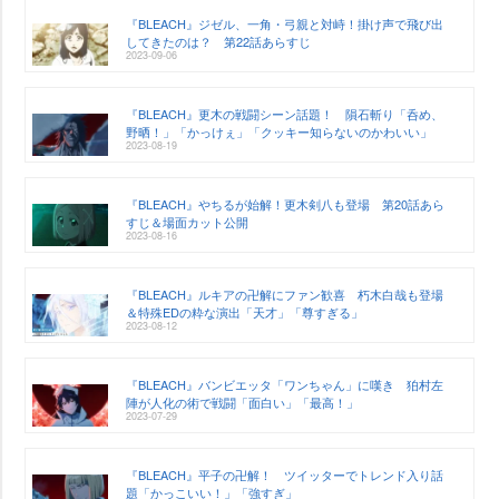
『BLEACH』ジゼル、一角・弓親と対峙！掛け声で飛び出
してきたのは？ 第22話あらすじ
2023-09-06
『BLEACH』更木の戦闘シーン話題！ 隕石斬り「呑め、
野晒！」「かっけぇ」「クッキー知らないのかわいい」
2023-08-19
『BLEACH』やちるが始解！更木剣八も登場 第20話あら
すじ＆場面カット公開
2023-08-16
『BLEACH』ルキアの卍解にファン歓喜 朽木白哉も登場
＆特殊EDの粋な演出「天才」「尊すぎる」
2023-08-12
『BLEACH』バンビエッタ「ワンちゃん」に嘆き 狛村左
陣が人化の術で戦闘「面白い」「最高！」
2023-07-29
『BLEACH』平子の卍解！ ツイッターでトレンド入り話
題「かっこいい！」「強すぎ」