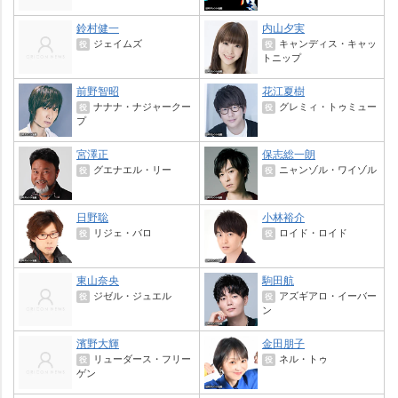
鈴村健一
内山夕実
ジェイムズ
キャンディス・キャッ
役
役
トニップ
前野智昭
花江夏樹
ナナナ・ナジャークー
グレミィ・トゥミュー
役
役
プ
宮澤正
保志総一朗
グエナエル・リー
ニャンゾル・ワイゾル
役
役
日野聡
小林裕介
リジェ・バロ
ロイド・ロイド
役
役
東山奈央
駒田航
ジゼル・ジュエル
アズギアロ・イーバー
役
役
ン
濱野大輝
金田朋子
リューダース・フリー
ネル・トゥ
役
役
ゲン