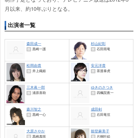
月以来、約10年ぶりとなる。
出演者一覧
森田成一
杉山紀彰
黒崎一護
石田雨竜
役
役
松岡由貴
安元洋貴
井上織姫
茶渡泰虎
役
役
三木眞一郎
ゆきのさつき
浦原喜助
四楓院夜一
役
役
森川智之
成田剣
黒崎一心
石田竜弦
役
役
大原さやか
能登麻美子
黒崎真咲
片桐叶絵
役
役