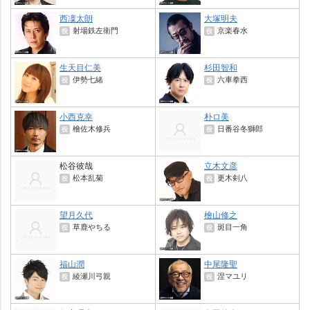
西凜太朗
大塚明夫
射場鉄左衛門
京楽春水
役
役
生天目仁美
杉田智和
伊勢七緒
六車拳西
役
役
小西克幸
朴ロ美
檜佐木修兵
日番谷冬獅郎
役
役
松谷彼哉
立木文彦
松本乱菊
更木剣八
役
役
望月久代
檜山修之
草鹿やちる
斑目一角
役
役
福山潤
中尾隆聖
綾瀬川弓親
涅マユリ
役
役