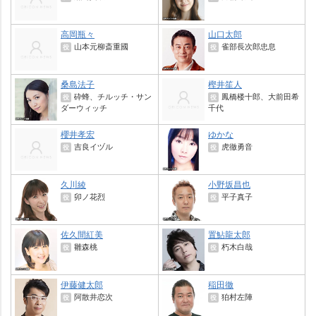
高岡瓶々
山口太郎
山本元柳斎重國
雀部長次郎忠息
役
役
桑島法子
樫井笙人
砕蜂、チルッチ・サン
鳳橋楼十郎、大前田希
役
役
ダーウィッチ
千代
櫻井孝宏
ゆかな
吉良イヅル
虎徹勇音
役
役
久川綾
小野坂昌也
卯ノ花烈
平子真子
役
役
佐久間紅美
置鮎龍太郎
雛森桃
朽木白哉
役
役
伊藤健太郎
稲田徹
阿散井恋次
狛村左陣
役
役