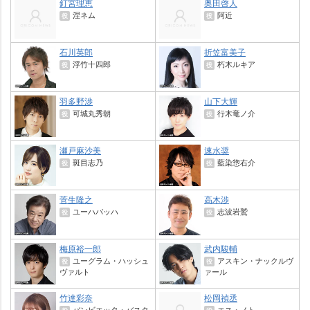
釘宮理恵
奥田啓人
涅ネム
阿近
役
役
石川英郎
折笠富美子
浮竹十四郎
朽木ルキア
役
役
羽多野渉
山下大輝
可城丸秀朝
行木竜ノ介
役
役
瀬戸麻沙美
速水奨
斑目志乃
藍染惣右介
役
役
菅生隆之
高木渉
ユーハバッハ
志波岩鷲
役
役
梅原裕一郎
武内駿輔
ユーグラム・ハッシュ
アスキン・ナックルヴ
役
役
ヴァルト
ァール
竹達彩奈
松岡禎丞
バンビエッタ・バスタ
エス・ノト