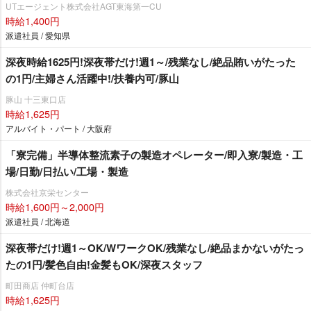
UTエージェント株式会社AGT東海第一CU
時給1,400円
派遣社員 / 愛知県
深夜時給1625円!深夜帯だけ!週1～/残業なし/絶品賄いがたった
の1円/主婦さん活躍中!/扶養内可/豚山
豚山 十三東口店
時給1,625円
アルバイト・パート / 大阪府
「寮完備」半導体整流素子の製造オペレーター/即入寮/製造・工
場/日勤/日払い/工場・製造
株式会社京栄センター
時給1,600円～2,000円
派遣社員 / 北海道
深夜帯だけ!週1～OK/WワークOK/残業なし/絶品まかないがたっ
たの1円/髪色自由!金髪もOK/深夜スタッフ
町田商店 仲町台店
時給1,625円