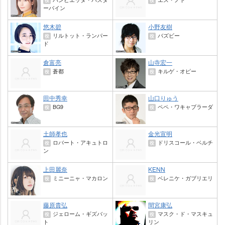
役
役
ーバイン
悠木碧
小野友樹
リルトット・ランパー
バズビー
役
役
ド
倉富亮
山寺宏一
蒼都
キルゲ・オピー
役
役
田中秀幸
山口りゅう
BG9
ペペ・ワキャブラーダ
役
役
土師孝也
金光宣明
ロバート・アキュトロ
ドリスコール・ベルチ
役
役
ン
上田麗奈
KENN
ミニーニャ・マカロン
ベレニケ・ガブリエリ
役
役
藤原貴弘
間宮康弘
ジェローム・ギズバッ
マスク・ド・マスキュ
役
役
ト
リン