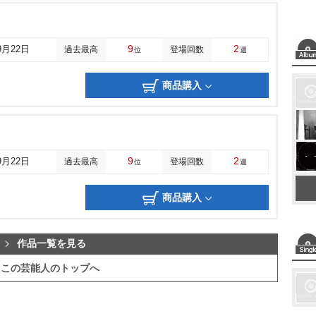
9
2
9月22日
過去最高
登場回数
位
週
商品購入
9
2
9月22日
過去最高
登場回数
位
週
商品購入
作品一覧を見る
この芸能人のトップへ