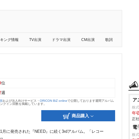
キング情報
TV出演
ドラマ出演
CM出演
歌詞
9
位
2
週
ア
大樹
および法人向けサービス・
ORICON BiZ online
で公開しております週間アルバム
のランクイン回数を掲載しています。
株
年収
商品購入
正社
電
11月に発売された『NEED』に続く3rdアルバム。「レコー
株