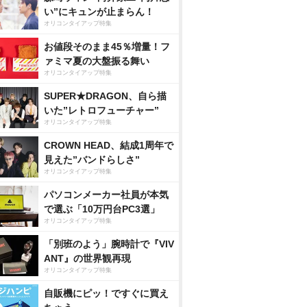
い”にキュンが止まらん！
オリコンタイアップ特集
お値段そのまま45％増量！フ
ァミマ夏の大盤振る舞い
オリコンタイアップ特集
SUPER★DRAGON、自ら描
いた”レトロフューチャー”
オリコンタイアップ特集
CROWN HEAD、結成1周年で
見えた”バンドらしさ”
オリコンタイアップ特集
パソコンメーカー社員が本気
で選ぶ「10万円台PC3選」
オリコンタイアップ特集
「別班のよう」腕時計で『VIV
ANT』の世界観再現
オリコンタイアップ特集
自販機にピッ！ですぐに買え