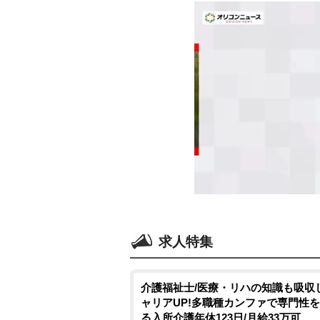
求人特集
介護福祉士/医療・リハの知識も吸収
ャリアUP!多職種カンファで専門性
る入所介護年休123日/月給33万可