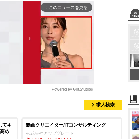
このニュースを見る
arrow_forward_ios
Powered by 
GliaStudios
求人検索
M
u
t
してキ
動画クリエイター/ITコンサルティング
を高め
e
株式会社アップグレード