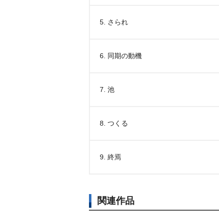
5. さられ
6. 同期の動機
7. 池
8. つくる
9. 終焉
関連作品