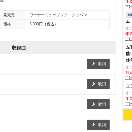
録。
年収
正社
N
発売元
ワーナーミュージック・ジャパン
ム
価格
3,300円（税込）
株式
年収
正社
左
収録曲
能
休
歌詞
株
月
正社
歌詞
エ
株
年収
歌詞
正社
歌詞