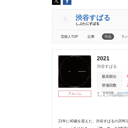
渋谷すばる
しぶたにすばる
芸能人TOP
記事
作品
ラン
2021
渋谷すばる
最高順位
登場回数
※「登場回数」は
you
アルバム
ランキングTOP300
21年に40歳を迎えた、渋谷すばるの20年