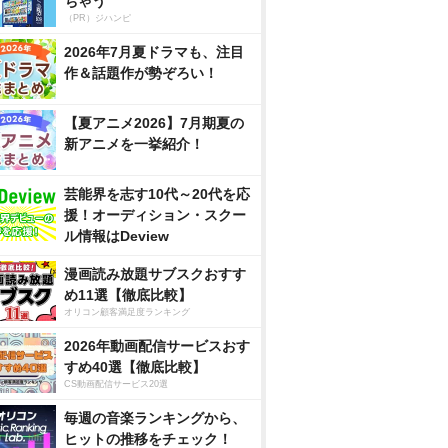
ちゃう
（PR）ジハンピ
2026年7月夏ドラマも、注目
作＆話題作が勢ぞろい！
【夏アニメ2026】7月期夏の
新アニメを一挙紹介！
芸能界を志す10代～20代を応
援！オーディション・スクー
ル情報はDeview
漫画読み放題サブスクおすす
め11選【徹底比較】
オリコン顧客満足度ランキング
2026年動画配信サービスおす
すめ40選【徹底比較】
CS動画配信サービス20選
毎週の音楽ランキングから、
ヒットの推移をチェック！