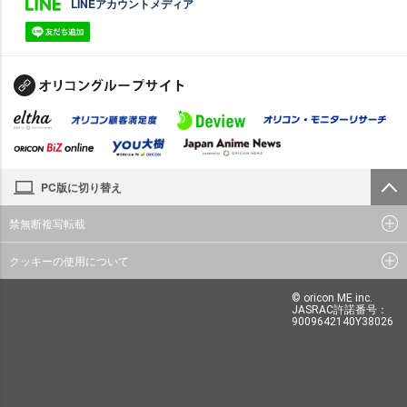
LINEアカウントメディア
PC版に切り替え
禁無断複写転載
クッキーの使用について
© oricon ME inc.
JASRAC許諾番号：
9009642140Y38026