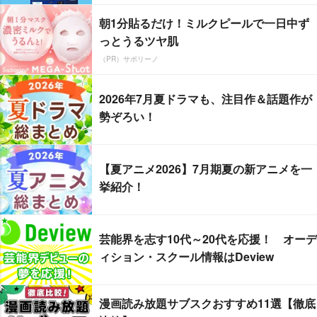
朝1分貼るだけ！ミルクピールで一日中ず
っとうるツヤ肌
（PR）サボリーノ
2026年7月夏ドラマも、注目作＆話題作が
勢ぞろい！
【夏アニメ2026】7月期夏の新アニメを一
挙紹介！
芸能界を志す10代～20代を応援！ オーデ
ィション・スクール情報はDeview
漫画読み放題サブスクおすすめ11選【徹底