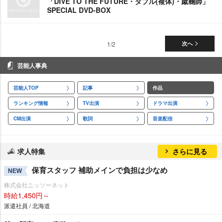
「DIVE TO THE FUTURE・ダブル(複体)・蹴鞠師」
SPECIAL DVD-BOX
1/2
次へ
芸能人事典
芸能人TOP
記事
作品
ランキング情報
TV出演
ドラマ出演
CM出演
歌詞
音楽配信
求人特集
さらに見る
保育スタッフ 補助メインで負担は少なめ
NEW
株式会社ニッソーネット
時給1,450円～
派遣社員 / 北海道