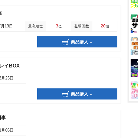
事
3
20
7月13日
最高順位
登場回数
位
週
商品購入
レイBOX
03月25日
商品購入
刑事
01月06日