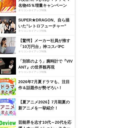
名物45％増量キャンペーン
オリコンタイアップ特集
SUPER★DRAGON、自ら描
いた”レトロフューチャー”
オリコンタイアップ特集
【驚愕】メーカー社員が推す
「10万円台」神コスパPC
オリコンタイアップ特集
「別班のよう」腕時計で『VIV
ANT』の世界観再現
オリコンタイアップ特集
2026年7月夏ドラマも、注目
作＆話題作が勢ぞろい！
【夏アニメ2026】7月期夏の
新アニメを一挙紹介！
芸能界を志す10代～20代を応