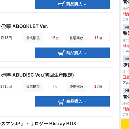
警
商品購入
株式
日給
アル
事 ABOOKLET Ver.
N
警
15
11
2月18日
最高順位
登場回数
位
週
株式
日給
アル
商品購入
N
導
株式
事 ABUDISC Ver.(初回生産限定)
日給
アル
7
12
2月18日
最高順位
登場回数
位
週
N
警
商品購入
株式
日給
アル
ンJP』トリロジー Blu-ray BOX