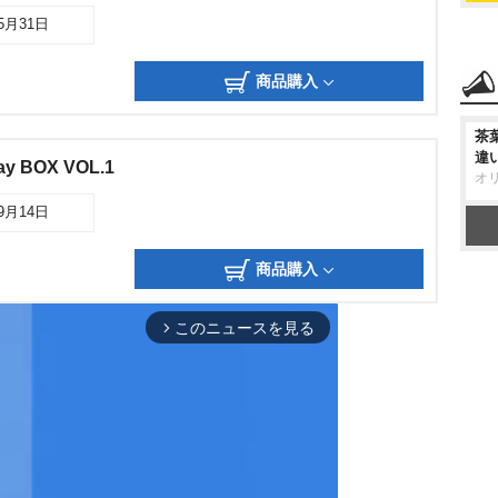
05月31日
商品購入
茶
違
y BOX VOL.1
オ
09月14日
商品購入
このニュースを見る
arrow_forward_ios