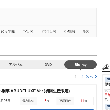
キング情報
TV出演
ドラマ出演
CM出演
歌詞
アルバム
DVD
Blu-ray
1
2
次へ
N
誘
株式
事 ABUDELUXE Ver.(初回生産限定)
日給
アル
8
11
3月26日
最高順位
登場回数
位
週
N