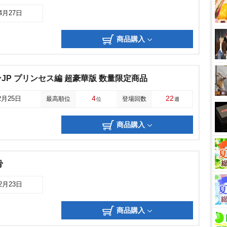
04月27日
商品購入
JP プリンセス編 超豪華版 数量限定商品
4
22
2月25日
最高順位
登場回数
位
週
商品購入
骨
12月23日
商品購入