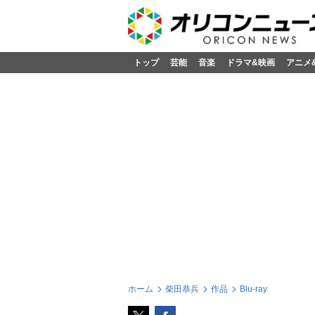
トップ
芸能
音楽
ドラマ&映画
アニメ
ホーム
柴田恭兵
作品
Blu-ray