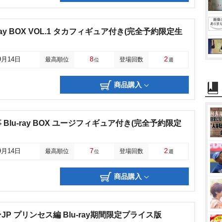
ray BOX VOL.1 タカフィギュア付き(完全予約限定生
8
2
9月14日
最高順位
登場回数
位
週
商品購入
Blu-ray BOX ユージフィギュア付き(完全予約限定
7
2
9月14日
最高順位
登場回数
位
週
商品購入
P プリンセス編 Blu-ray期間限定プライス版