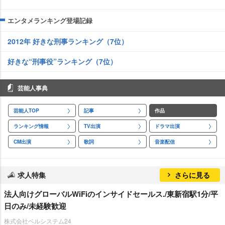
エンタメランキング登場記録
2012年 好きな刑事ランキング（7位）
好きな“刑事役”ランキング（7位）
芸能人事典
芸能人TOP
記事
作品
ランキング情報
TV出演
ドラマ出演
CM出演
歌詞
音楽配信
求人特集
さらに見る
法人向けグローバルWiFiのインサイドセールス./東新宿駅1分/平
日のみ/未経験歓迎
株式会社ベルシステム24