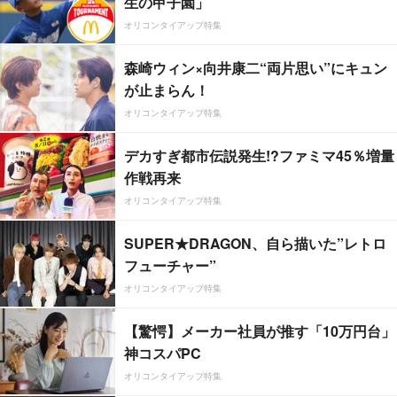
生の甲子園」
オリコンタイアップ特集
森崎ウィン×向井康二“両片思い”にキュン
が止まらん！
オリコンタイアップ特集
デカすぎ都市伝説発生!?ファミマ45％増量
作戦再来
オリコンタイアップ特集
SUPER★DRAGON、自ら描いた”レトロ
フューチャー”
オリコンタイアップ特集
【驚愕】メーカー社員が推す「10万円台」
神コスパPC
オリコンタイアップ特集