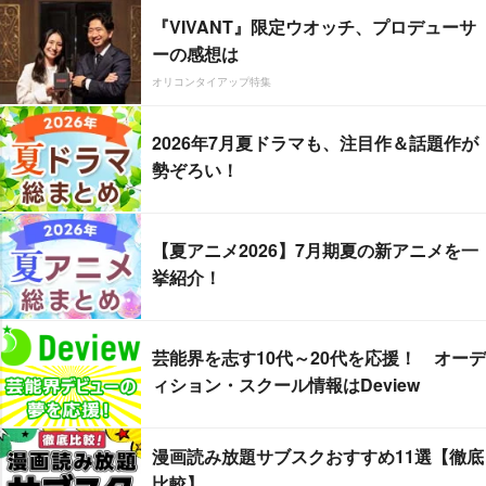
『VIVANT』限定ウオッチ、プロデューサ
ーの感想は
オリコンタイアップ特集
2026年7月夏ドラマも、注目作＆話題作が
勢ぞろい！
【夏アニメ2026】7月期夏の新アニメを一
挙紹介！
芸能界を志す10代～20代を応援！ オーデ
ィション・スクール情報はDeview
漫画読み放題サブスクおすすめ11選【徹底
比較】