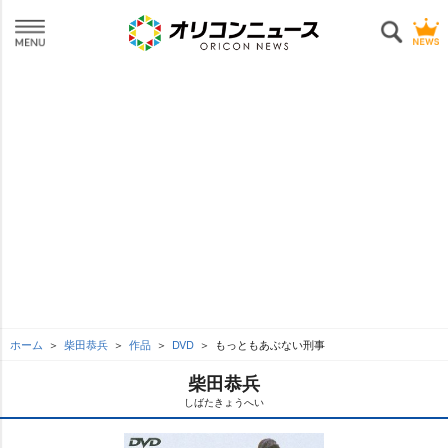
ホーム
柴田恭兵
作品
DVD
もっともあぶない刑事
柴田恭兵
しばたきょうへい