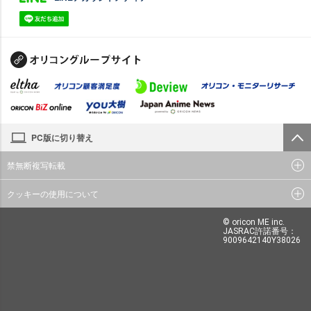
PC版に切り替え
禁無断複写転載
クッキーの使用について
© oricon ME inc.
JASRAC許諾番号：
9009642140Y38026