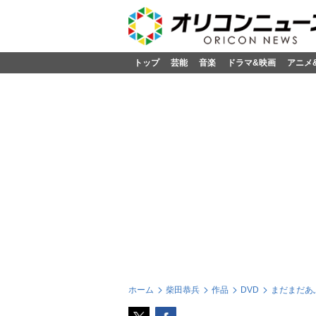
トップ
芸能
音楽
ドラマ&映画
アニメ
ホーム
柴田恭兵
作品
DVD
まだまだあ