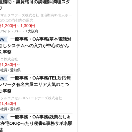
理補助・無資格可の調理師/調理スタ
フ
原マルタマフーズ株式会社 住宅型有料老人ホー
ぽのぽの彩都内の厨房
1,200円～1,300円
バイト・パート / 大阪府
一般事務・OA事務/基本電話対
EW
なしシステムへの入力が中心のかん
ん事務
デコ株式会社
1,350円～
社員 / 愛知県
一般事務・OA事務/TEL対応無
EW
レワーク有名古屋エリア人気のこつ
つ事務
ーソルエクセルHRパートナーズ株式会社
1,450円
社員 / 愛知県
一般事務・OA事務/残業なし&
EW
2在宅OKゆったり秘書&事務サポ名駅
結