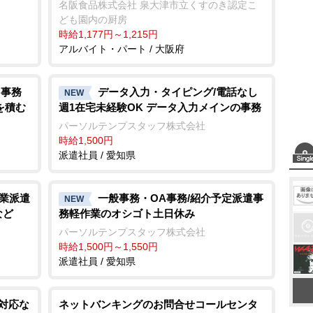
名阪食品株式会社 泉大津市立くすのき認定こ
ども園内の厨房
時給1,177円～1,215円
アルバイト・パート / 大阪府
 事務
データ入力・タイピング/電話なし
NEW
を積む
週1在宅未経験OK データ入力メインの事務
パーソルテンプスタッフ株式会社
時給1,500円
派遣社員 / 愛知県
終業派遣
一般事務・OA事務/紹介予定派遣事
NEW
など
務軽作業のオシゴト土日休み
パーソルテンプスタッフ株式会社
時給1,500円～1,550円
派遣社員 / 愛知県
話対応な
ネットバンキングのお問合せコールセンタ