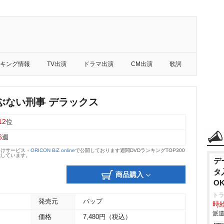
キング情報
TV出演
ドラマ出演
CM出演
歌詞
ぶない刑事 デラックス
12
位
6
週
向けサービス・
ORICON BiZ online
で公開しております週間DVDランキングTOP300
載しています。
デ
タ
商品購入
O
ト
発売元
バップ
時給
派遣
価格
7,480円（税込）