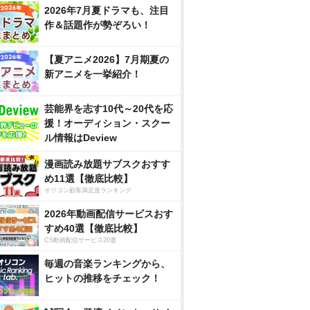
2026年7月夏ドラマも、注目
作＆話題作が勢ぞろい！
【夏アニメ2026】7月期夏の
新アニメを一挙紹介！
芸能界を志す10代～20代を応
援！オーディション・スクー
ル情報はDeview
漫画読み放題サブスクおすす
め11選【徹底比較】
オリコン顧客満足度ランキング
2026年動画配信サービスおす
すめ40選【徹底比較】
CS動画配信サービス20選
毎週の音楽ランキングから、
ヒットの推移をチェック！