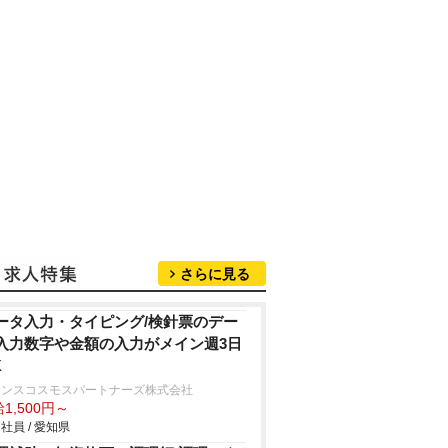
さらに見る
ータ入力・タイピング/検針票のデー
入力数字や金額の入力がメイン週3日
K
ランスコスモスパートナーズ株式会社
1,500円～
社員 / 愛知県