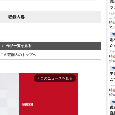
調
ッ
柏
収録内容
ム 
時給
アル
N
応
た
作品一覧を見る
ア
この芸能人のトップへ
時給
派遣
N
テ
このニュースを見る
arrow_forward_ios
こ
パ
時給
派遣
N
週
直