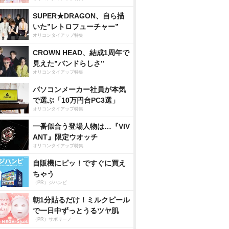
SUPER★DRAGON、自ら描
いた”レトロフューチャー”
オリコンタイアップ特集
CROWN HEAD、結成1周年で
見えた”バンドらしさ”
オリコンタイアップ特集
パソコンメーカー社員が本気
で選ぶ「10万円台PC3選」
オリコンタイアップ特集
一番似合う登場人物は…『VIV
ANT』限定ウオッチ
オリコンタイアップ特集
自販機にピッ！ですぐに買え
ちゃう
（PR）ジハンピ
朝1分貼るだけ！ミルクピール
で一日中ずっとうるツヤ肌
（PR）サボリーノ