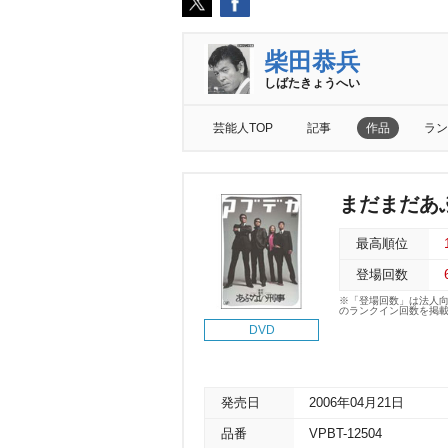
柴田恭兵
しばたきょうへい
芸能人TOP
記事
作品
ラン
まだまだあ
最高順位
登場回数
※「登場回数」は法人
のランクイン回数を掲
DVD
発売日
2006年04月21日
品番
VPBT-12504