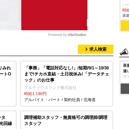
パ
時給
派遣
Powered by 
GliaStudios
求人検索
M
u
茶
t
りみれ
「事務」「電話対応なし!」/短期/9/1～10/30
違
タートO
まで!チカホ直結・土日祝休み!「データチェ
e
オ
ック」のお仕事
アルティウスリンク株式会社
時給1,190円
アルバイト・パート / 契約社員 / 北海道
ータ
調理補助スタッフ・無資格可の調理師/調理
や光回線
スタッフ