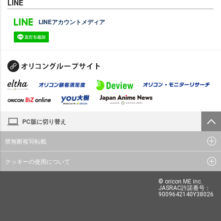
LINE
LINEアカウントメディア
PC版に切り替え
禁無断複写転載
クッキーの使用について
© oricon ME inc.
JASRAC許諾番号：
9009642140Y38026