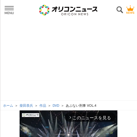
ホーム
柴田恭兵
作品
DVD
あぶない刑事 VOL.4
このニュースを見る
arrow_forward_ios