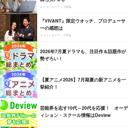
オリコンタイアップ特集
『VIVANT』限定ウオッチ、プロデューサ
ーの感想は
オリコンタイアップ特集
2026年7月夏ドラマも、注目作＆話題作が
勢ぞろい！
【夏アニメ2026】7月期夏の新アニメを一
挙紹介！
芸能界を志す10代～20代を応援！ オーデ
ィション・スクール情報はDeview