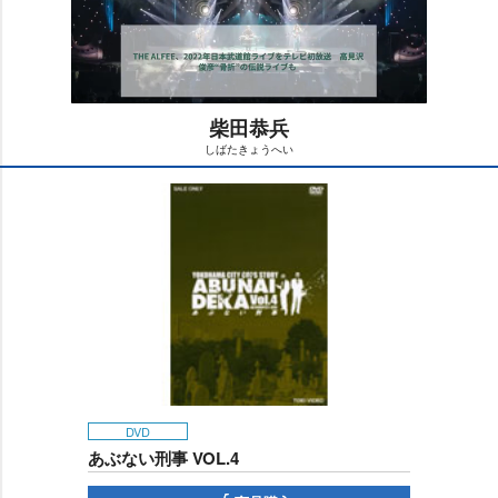
柴田恭兵
しばたきょうへい
M
u
t
e
DVD
あぶない刑事 VOL.4