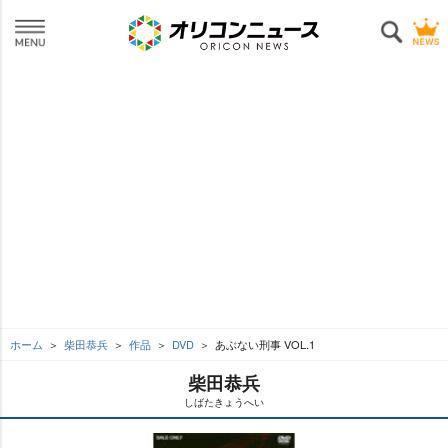
ホーム
柴田恭兵
作品
DVD
あぶない刑事 VOL.1
柴田恭兵
しばたきょうへい