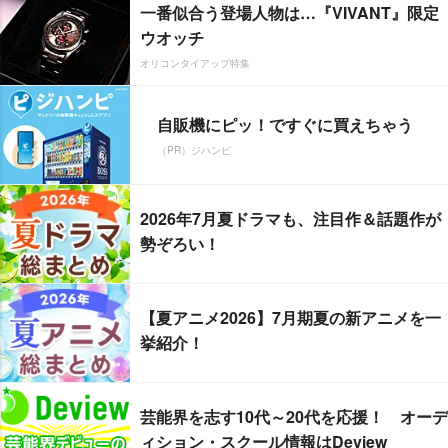
一番似合う登場人物は…『VIVANT』限定
ウオッチ
オリコンタイアップ特集
自販機にピッ！ですぐに買えちゃう
（PR）ジハンピ
2026年7月夏ドラマも、注目作＆話題作が
勢ぞろい！
【夏アニメ2026】7月期夏の新アニメを一
挙紹介！
芸能界を志す10代～20代を応援！ オーデ
ィション・スクール情報はDeview