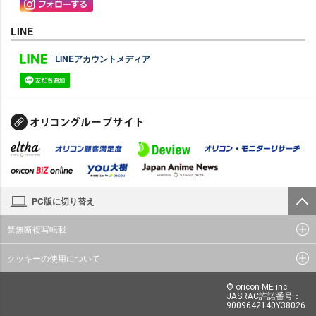
LINE
LINEアカウントメディア
PC版に切り替え
禁無断複写転載
クッキーの使用について
© oricon ME inc.
JASRAC許諾番号：
9009642140Y38026