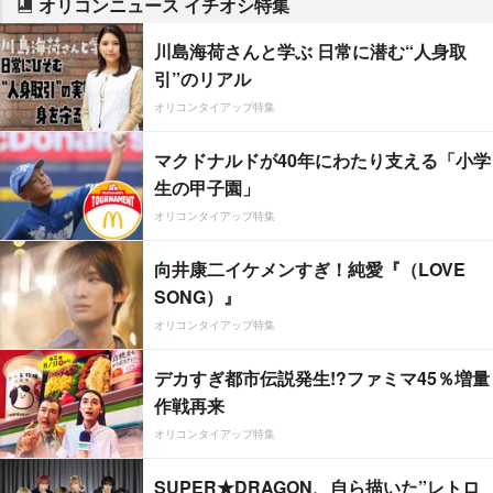
オリコンニュース イチオシ特集
川島海荷さんと学ぶ 日常に潜む“人身取
引”のリアル
オリコンタイアップ特集
マクドナルドが40年にわたり支える「小学
生の甲子園」
オリコンタイアップ特集
向井康二イケメンすぎ！純愛『（LOVE
SONG）』
オリコンタイアップ特集
デカすぎ都市伝説発生!?ファミマ45％増量
作戦再来
オリコンタイアップ特集
SUPER★DRAGON、自ら描いた”レトロ