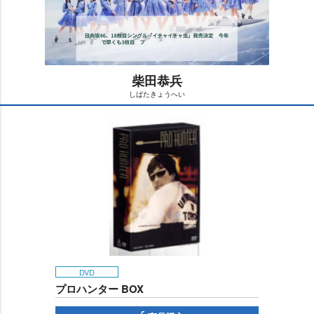
柴田恭兵
しばたきょうへい
M
u
t
e
DVD
プロハンター BOX