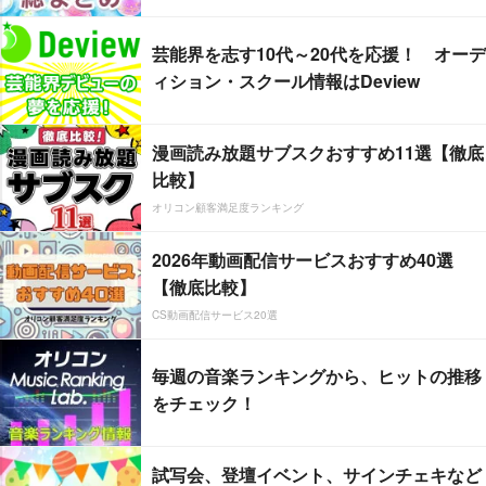
芸能界を志す10代～20代を応援！ オーデ
ィション・スクール情報はDeview
漫画読み放題サブスクおすすめ11選【徹底
比較】
オリコン顧客満足度ランキング
2026年動画配信サービスおすすめ40選
【徹底比較】
CS動画配信サービス20選
毎週の音楽ランキングから、ヒットの推移
をチェック！
試写会、登壇イベント、サインチェキなど