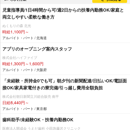
児童指導員/1日4時間から可/週2日からの扶養内勤務OK/家庭と
両立しやすい柔軟な働き方
ぬくもりの森 北光
時給1,100円～
アルバイト・パート / 北海道
アプリのオープニング案内スタッフ
株式会社ハイファイブ
時給1,300円～1,600円
アルバイト・パート / 大阪府
「未経験・所持金0でも可」朝夕刊の新聞配達/日払いOK/電話面
接OK/家具家電付きの寮完備/引っ越し費用全額負担
株式会社朝日新聞立川総合販売 南平
日給8,440円～
アルバイト・パート / 東京都
歯科助手/未経験OK・扶養内勤務OK
医療法人開成会 うえだ歯科 小田急藤沢クリニック