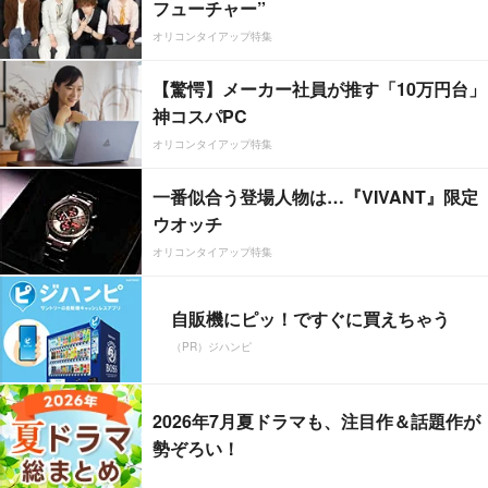
フューチャー”
オリコンタイアップ特集
【驚愕】メーカー社員が推す「10万円台」
神コスパPC
オリコンタイアップ特集
一番似合う登場人物は…『VIVANT』限定
ウオッチ
オリコンタイアップ特集
自販機にピッ！ですぐに買えちゃう
（PR）ジハンピ
2026年7月夏ドラマも、注目作＆話題作が
勢ぞろい！