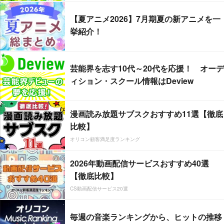
【夏アニメ2026】7月期夏の新アニメを一
挙紹介！
芸能界を志す10代～20代を応援！ オーデ
ィション・スクール情報はDeview
漫画読み放題サブスクおすすめ11選【徹底
比較】
オリコン顧客満足度ランキング
2026年動画配信サービスおすすめ40選
【徹底比較】
CS動画配信サービス20選
毎週の音楽ランキングから、ヒットの推移