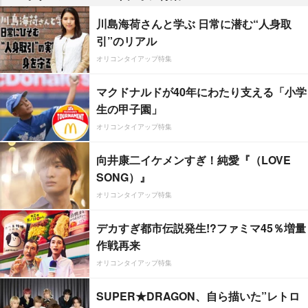
川島海荷さんと学ぶ 日常に潜む“人身取
引”のリアル
オリコンタイアップ特集
マクドナルドが40年にわたり支える「小学
生の甲子園」
オリコンタイアップ特集
向井康二イケメンすぎ！純愛『（LOVE
SONG）』
オリコンタイアップ特集
デカすぎ都市伝説発生!?ファミマ45％増量
作戦再来
オリコンタイアップ特集
SUPER★DRAGON、自ら描いた”レトロ