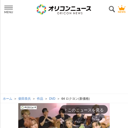
ホーム
柴田恭兵
作品
DVD
64 ロクヨン(新価格)
このニュースを見る
arrow_forward_ios