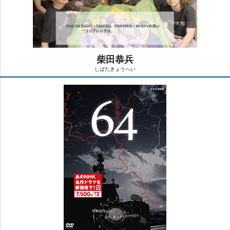
柴田恭兵
しばたきょうへい
M
u
t
e