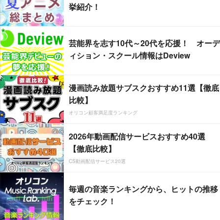
挙紹介！
芸能界を志す10代～20代を応援！ オーデ
ィション・スクール情報はDeview
漫画読み放題サブスクおすすめ11選【徹底
比較】
オリコン顧客満足度ランキング
2026年動画配信サービスおすすめ40選
【徹底比較】
CS動画配信サービス20選
毎週の音楽ランキングから、ヒットの推移
をチェック！