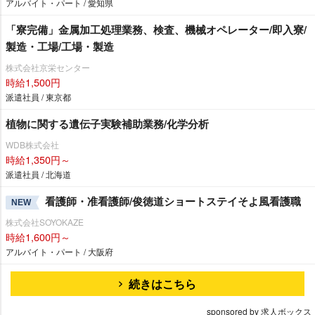
アルバイト・パート / 愛知県
「寮完備」金属加工処理業務、検査、機械オペレーター/即入寮/
製造・工場/工場・製造
株式会社京栄センター
時給1,500円
派遣社員 / 東京都
植物に関する遺伝子実験補助業務/化学分析
WDB株式会社
時給1,350円～
派遣社員 / 北海道
看護師・准看護師/俊徳道ショートステイそよ風看護職
NEW
株式会社SOYOKAZE
時給1,600円～
アルバイト・パート / 大阪府
続きはこちら
sponsored by 求人ボックス