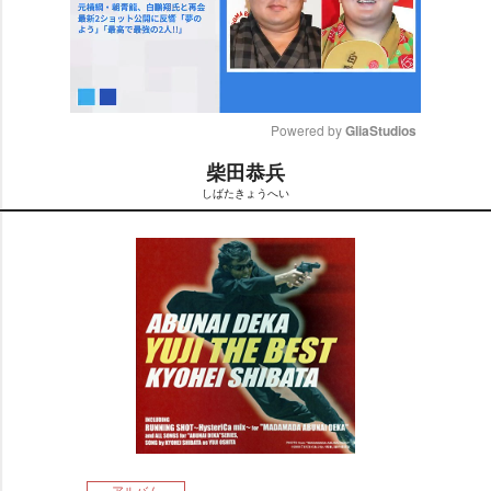
Powered by 
GliaStudios
柴田恭兵
M
しばたきょうへい
u
t
e
アルバム