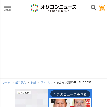
ホーム
柴田恭兵
作品
アルバム
あぶない刑事YUJI THE BEST
このニュースを見る
arrow_forward_ios