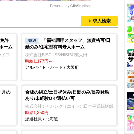
Powered by 
GliaStudios
求人検索
M
u
t
免許
「福祉調理スタッフ」無資格可/日
NEW
人ホーム
勤のみ/住宅型有料老人ホーム
e
ライフ
株式会社BISCUSS/HIBISU東太田
時給1,177円～
アルバイト・パート / 大阪府
ヶ月の
合板の組立/土日祝休み/日勤のみ/長期休暇
あり/未経験OK/週払い可
株式会社ジャパンクリエイト北日本事業統括部
時給1,350円
派遣社員 / 北海道