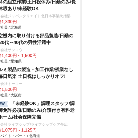
料の組立作業/土日祝休み/日勤のみ/長
休暇あり/未経験OK
式会社ジャパンクリエイト北日本事業統括部
1,330円
社員 / 北海道
空機内に取り付ける部品製造/日勤の
/20代～40代の男性活躍中
式会社サンコウ
1,400円～1,500円
社員 / 愛知県
ルミ製品の製造・加工作業/残業なし
毎日気楽 土日祝はしっかりオフ!
式会社トーコー
1,500円
社員 / 大阪府
「未経験OK」調理スタッフ/調
EW
師免許必須/日勤のみ/介護付き有料老
ホーム/社会保障完備
式会社ライフシップ/ライフシップケア帯広
1,075円～1,125円
バイト・パート / 北海道