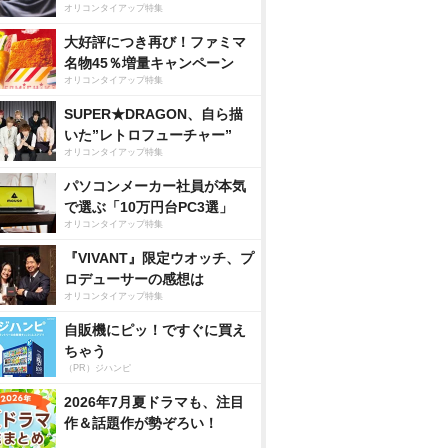
オリコンタイアップ特集
大好評につき再び！ファミマ
名物45％増量キャンペーン
オリコンタイアップ特集
SUPER★DRAGON、自ら描
いた”レトロフューチャー”
オリコンタイアップ特集
パソコンメーカー社員が本気
で選ぶ「10万円台PC3選」
オリコンタイアップ特集
『VIVANT』限定ウオッチ、プ
ロデューサーの感想は
オリコンタイアップ特集
自販機にピッ！ですぐに買え
ちゃう
（PR）ジハンピ
2026年7月夏ドラマも、注目
作＆話題作が勢ぞろい！