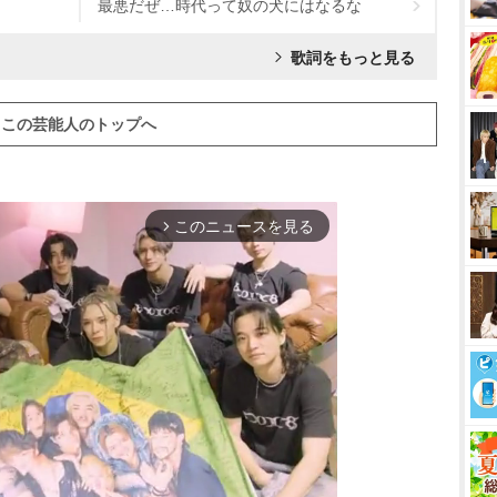
最悪だぜ…時代って奴の犬にはなるな
歌詞をもっと見る
この芸能人のトップへ
このニュースを見る
arrow_forward_ios