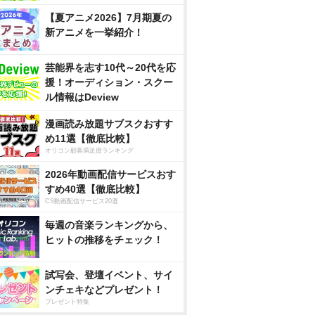
【夏アニメ2026】7月期夏の
新アニメを一挙紹介！
芸能界を志す10代～20代を応
援！オーディション・スクー
ル情報はDeview
漫画読み放題サブスクおすす
め11選【徹底比較】
オリコン顧客満足度ランキング
2026年動画配信サービスおす
すめ40選【徹底比較】
CS動画配信サービス20選
毎週の音楽ランキングから、
ヒットの推移をチェック！
試写会、登壇イベント、サイ
ンチェキなどプレゼント！
プレゼント特集