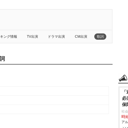
キング情報
TV出演
ドラマ出演
CM出演
歌詞
詞
「
必
保
社
時給
アル