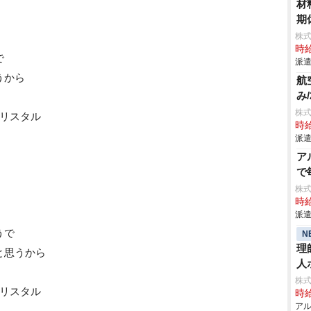
材
期
株
時給
で
派遣
うから
航
み
株
クリスタル
時給
派遣
ア
で
株
時給
派遣
うで
N
理
と思うから
人
株
クリスタル
時給
アル