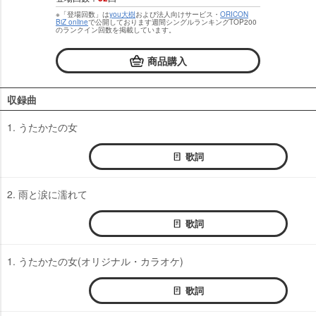
※「登場回数」は
you大樹
および法人向けサービス・
ORICON
BiZ online
で公開しております週間シングルランキングTOP200
のランクイン回数を掲載しています。
商品購入
収録曲
1. うたかたの女
歌詞
2. 雨と涙に濡れて
歌詞
1. うたかたの女(オリジナル・カラオケ)
歌詞