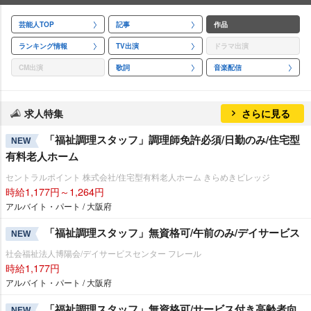
芸能人TOP
記事
作品
ランキング情報
TV出演
ドラマ出演
CM出演
歌詞
音楽配信
求人特集
さらに見る
「福祉調理スタッフ」調理師免許必須/日勤のみ/住宅型
NEW
有料老人ホーム
セントラルポイント 株式会社/住宅型有料老人ホーム きらめきビレッジ
時給1,177円～1,264円
アルバイト・パート / 大阪府
「福祉調理スタッフ」無資格可/午前のみ/デイサービス
NEW
社会福祉法人博陽会/デイサービスセンター フレール
時給1,177円
アルバイト・パート / 大阪府
「福祉調理スタッフ」無資格可/サービス付き高齢者向
NEW