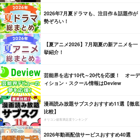
2026年7月夏ドラマも、注目作＆話題作が
勢ぞろい！
【夏アニメ2026】7月期夏の新アニメを一
挙紹介！
芸能界を志す10代～20代を応援！ オーデ
ィション・スクール情報はDeview
漫画読み放題サブスクおすすめ11選【徹底
比較】
オリコン顧客満足度ランキング
2026年動画配信サービスおすすめ40選