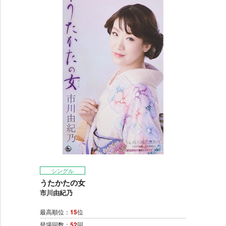
シングル
うたかたの女
市川由紀乃
最高順位：
15
位
登場回数：
52
回