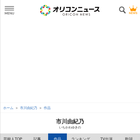
ホーム
市川由紀乃
作品
市川由紀乃
いちかわゆきの
芸能人TOP
記事
作品
ランキング
TV出演
歌詞