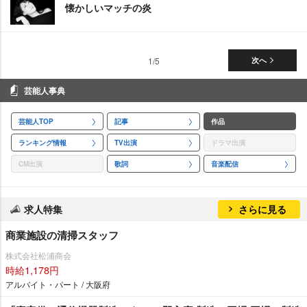
懐かしいマッチの炎
1/5
次へ
芸能人事典
芸能人TOP
記事
作品
ランキング情報
TV出演
ドラマ出演
CM出演
歌詞
音楽配信
求人特集
さらに見る
商業施設の清掃スタッフ
株式会社松浦商会
時給1,178円
アルバイト・パート / 大阪府