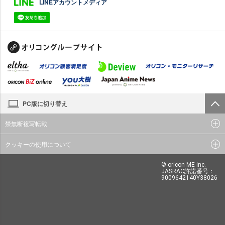
LINEアカウントメディア
PC版に切り替え
禁無断複写転載
クッキーの使用について
© oricon ME inc.
JASRAC許諾番号：
9009642140Y38026