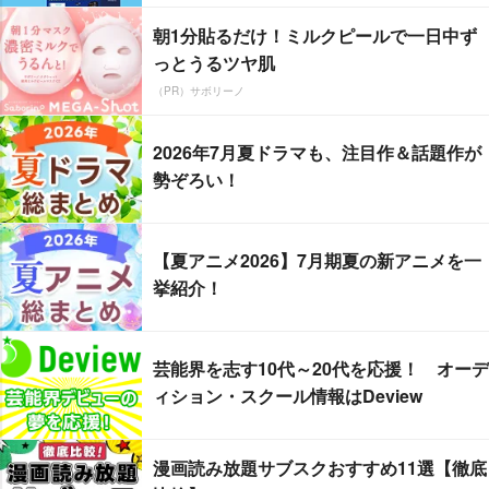
朝1分貼るだけ！ミルクピールで一日中ず
っとうるツヤ肌
（PR）サボリーノ
2026年7月夏ドラマも、注目作＆話題作が
勢ぞろい！
【夏アニメ2026】7月期夏の新アニメを一
挙紹介！
芸能界を志す10代～20代を応援！ オーデ
ィション・スクール情報はDeview
漫画読み放題サブスクおすすめ11選【徹底