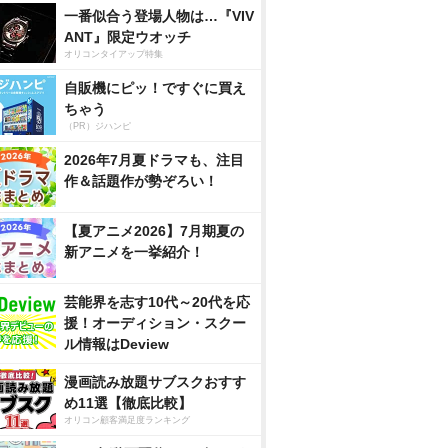
一番似合う登場人物は…『VIV
ANT』限定ウオッチ
オリコンタイアップ特集
自販機にピッ！ですぐに買え
ちゃう
（PR）ジハンピ
2026年7月夏ドラマも、注目
作＆話題作が勢ぞろい！
【夏アニメ2026】7月期夏の
新アニメを一挙紹介！
芸能界を志す10代～20代を応
援！オーディション・スクー
ル情報はDeview
漫画読み放題サブスクおすす
め11選【徹底比較】
オリコン顧客満足度ランキング