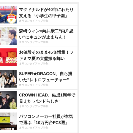
マクドナルドが40年にわたり
支える「小学生の甲子園」
オリコンタイアップ特集
森崎ウィン×向井康二“両片思
い”にキュンが止まらん！
オリコンタイアップ特集
お値段そのまま45％増量！フ
ァミマ夏の大盤振る舞い
オリコンタイアップ特集
SUPER★DRAGON、自ら描
いた”レトロフューチャー”
オリコンタイアップ特集
CROWN HEAD、結成1周年で
見えた”バンドらしさ”
オリコンタイアップ特集
パソコンメーカー社員が本気
で選ぶ「10万円台PC3選」
オリコンタイアップ特集