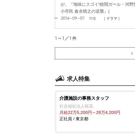
が、『地味にスゴイ!校閲ガール・河野
小市民 倉永晴之の逆襲』(
2016-09-07
特集
｜ドラマ｜
1～1／1
件
求人特集
介護施設の事務スタッフ
社会福祉法人桜花
月給22万5,200円～28万4,200円
正社員 / 東京都