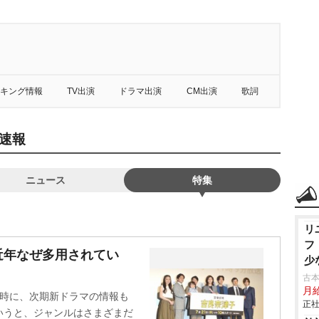
キング情報
TV出演
ドラマ出演
CM出演
歌詞
速報
ニュース
特集
リ
フ
近年なぜ多用されてい
少
古本
月
同時に、次期新ドラマの情報も
正社
いうと、ジャンルはさまざまだ