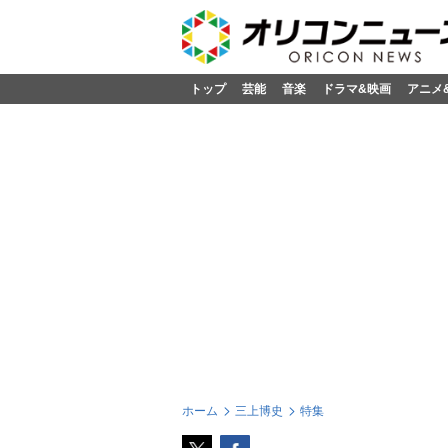
トップ
芸能
音楽
ドラマ&映画
アニメ
ホーム
三上博史
特集