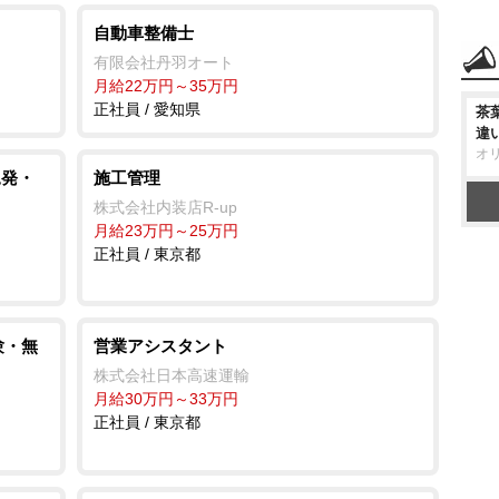
自動車整備士
ク
有限会社丹羽オート
月給22万円～35万円
正社員 / 愛知県
茶
違
オ
児発・
施工管理
株式会社内装店R-up
月給23万円～25万円
正社員 / 東京都
験・無
営業アシスタント
株式会社日本高速運輸
月給30万円～33万円
正社員 / 東京都