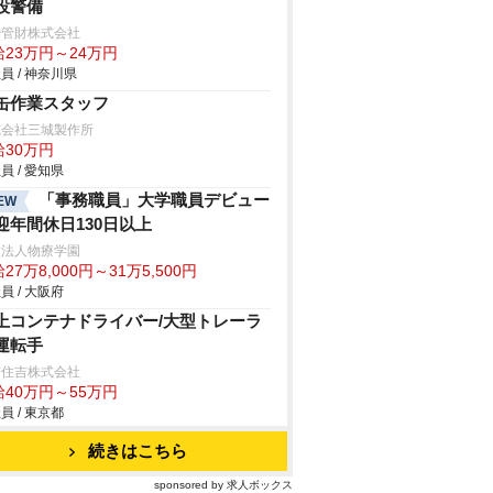
設警備
治管財株式会社
給23万円～24万円
員 / 神奈川県
缶作業スタッフ
式会社三城製作所
給30万円
員 / 愛知県
「事務職員」大学職員デビュー
EW
迎年間休日130日以上
校法人物療学園
27万8,000円～31万5,500円
員 / 大阪府
上コンテナドライバー/大型トレーラ
運転手
京住吉株式会社
給40万円～55万円
員 / 東京都
続きはこちら
sponsored by 求人ボックス